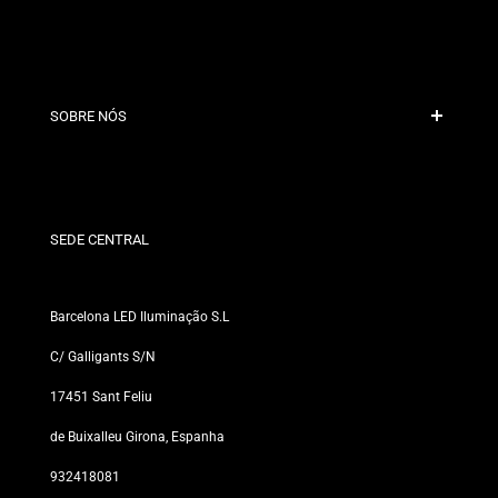
Pagamento Seguro
Políticas de Envio
Contacto
SOBRE NÓS
Condições de Desconto
Políticas de Trocas e Devoluções
Quem somos?
Termos e Condições
Para Profissionais
Política de Privacidade
Nossas Lojas
SEDE CENTRAL
Barcelona LED Iluminação S.L
C/ Galligants S/N
17451 Sant Feliu
de Buixalleu Girona, Espanha
932418081