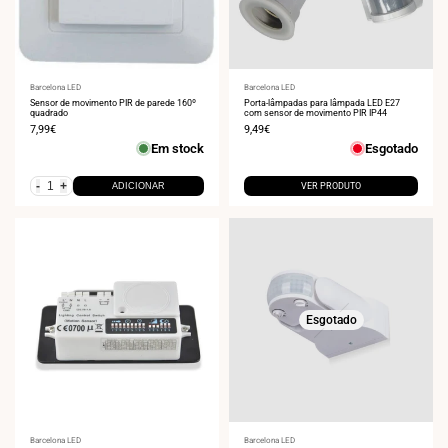
Fornecedor:
Barcelona LED
Fornecedor:
Barcelona LED
Sensor de movimento PIR de parede 160º
Porta-lâmpadas para lâmpada LED E27
quadrado
com sensor de movimento PIR IP44
Preço
7,99€
Preço
9,49€
de
de
Em stock
Esgotado
venda
venda
-
+
ADICIONAR
VER PRODUTO
Esgotado
Fornecedor:
Barcelona LED
Fornecedor:
Barcelona LED