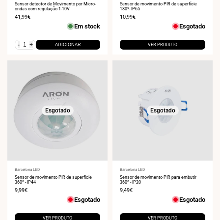
Sensor detector de Movimento por Micro-
Sensor de movimento PIR de superfície
ondas com regulação 1-10V
180º- IP65
Preço
41,99€
Preço
10,99€
de
de
Em stock
Esgotado
venda
venda
-
+
ADICIONAR
VER PRODUTO
Esgotado
Esgotado
Fornecedor:
Barcelona LED
Fornecedor:
Barcelona LED
Sensor de movimento PIR de superfície
Sensor de movimento PIR para embutir
360º - IP44
360º - IP20
Preço
9,99€
Preço
9,49€
de
de
Esgotado
Esgotado
venda
venda
VER PRODUTO
VER PRODUTO