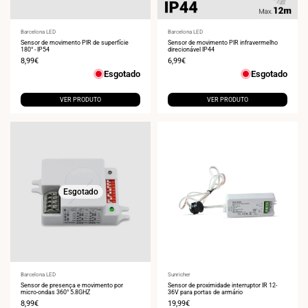
Fornecedor:
Barcelona LED
Fornecedor:
Barcelona LED
Sensor de movimento PIR de superfície
Sensor de movimento PIR infravermelho
180° - IP54
direcionável IP44
Preço
8,99€
Preço
6,99€
de
de
Esgotado
Esgotado
venda
venda
VER PRODUTO
VER PRODUTO
Esgotado
Fornecedor:
Barcelona LED
Fornecedor:
Sunricher
Sensor de presença e movimento por
Sensor de proximidade interruptor IR 12-
micro-ondas 360° 5.8GHZ
36V para portas de armário
Preço
8,99€
Preço
19,99€