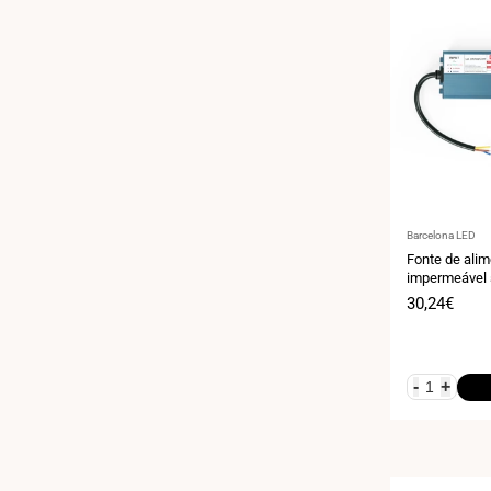
Fornecedor:
Barcelona LED
Fonte de ali
impermeável 
8,33A - IP67
Preço
30,24€
de
venda
-
+