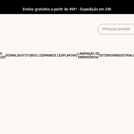
Envios gratuitos a partir de 49€* - Expedição em 24h
 E
LÂMPADAS DE
DOWNLIGHTS
TUBOS LED
PAINÉIS LED
PLAFONS
EXTERIOR
INDUSTRIAL
LED
EMERGÊNCIA