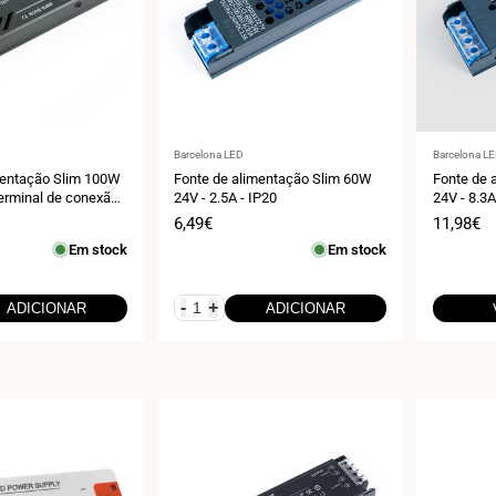
Fornecedor:
Fornecedo
Barcelona LED
Barcelona L
mentação Slim 100W
Fonte de alimentação Slim 60W
Fonte de 
Terminal de conexão
24V - 2.5A - IP20
24V - 8.3A
Preço
6,49€
Preço
11,98€
de
de
Em stock
Em stock
venda
venda
-
+
ADICIONAR
ADICIONAR