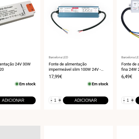
Fornecedor:
Fornecedo
Barcelona LED
Barcelona L
mentação 24V 30W
Fonte de alimentação
Fonte de 
P20
impermeável slim 100W 24V -
fina 24W 2
4,2A - IP67
Preço
17,99€
Preço
6,49€
de
de
Em stock
Em stock
venda
venda
-
+
-
+
ADICIONAR
ADICIONAR