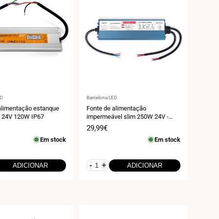
r:
Fornecedor:
ED
Barcelona LED
alimentação estanque
Fonte de alimentação
 24V 120W IP67
impermeável slim 250W 24V -
10,4A - IP67
Preço
29,99€
de
Em stock
Em stock
venda
-
+
ADICIONAR
ADICIONAR