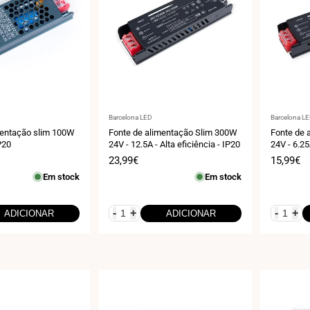
Fornecedor:
Fornecedo
Barcelona LED
Barcelona L
mentação slim 100W
Fonte de alimentação Slim 300W
Fonte de 
P20
24V - 12.5A - Alta eficiência - IP20
24V - 6.25
Preço
23,99€
Preço
15,99€
de
de
Em stock
Em stock
venda
venda
-
+
-
+
ADICIONAR
ADICIONAR