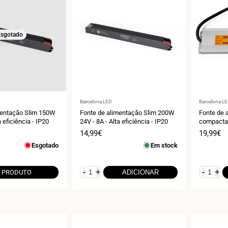
sgotado
Fornecedor:
Fornecedo
Barcelona LED
Barcelona L
mentação Slim 150W
Fonte de alimentação Slim 200W
Fonte de 
a eficiência - IP20
24V - 8A - Alta eficiência - IP20
compacta
Preço
14,99€
Preço
19,99€
de
de
Esgotado
Em stock
venda
venda
-
+
-
+
 PRODUTO
ADICIONAR