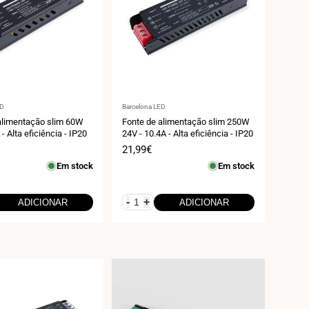
r:
Fornecedor:
ED
Barcelona LED
alimentação slim 60W
Fonte de alimentação slim 250W
 - Alta eficiência - IP20
24V - 10.4A - Alta eficiência - IP20
Preço
21,99€
de
Em stock
Em stock
venda
-
+
ADICIONAR
ADICIONAR