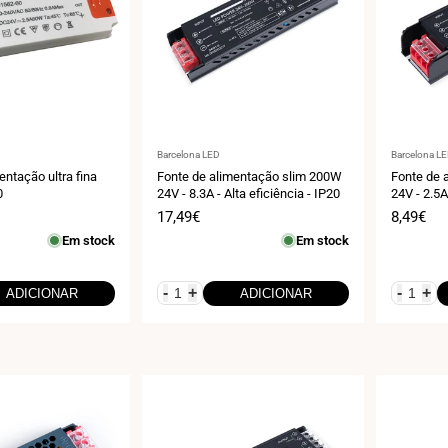
Fornecedor:
Fornecedo
Barcelona LED
Barcelona L
entação ultra fina
Fonte de alimentação slim 200W
Fonte de 
0
24V - 8.3A - Alta eficiência - IP20
24V - 2.5A
Preço
17,49€
Preço
8,49€
de
de
Em stock
Em stock
venda
venda
-
+
-
+
ADICIONAR
ADICIONAR