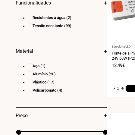
Funcionalidades
290
(1)
300
(7)
Resistentes à água
(2)
320
(1)
Tensão constante
(99)
350
(2)
400
(1)
600
(1)
Fornecedor:
Barcelona LED
Material
720
(1)
Fonte de alim
24V 60W IP2
Preço
12,49€
Aço
(1)
de
Alumínio
(20)
venda
Plástico
(17)
-
+
Policarbonato
(4)
Preço