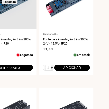
Esgotado
r:
Fornecedor:
ED
Barcelona LED
alimentação Slim 200W
Fonte de alimentação Slim 300W
 - IP20
24V - 12.5A - IP20
Preço
13,99€
de
Esgotado
Em stock
venda
-
+
VER PRODUTO
ADICIONAR