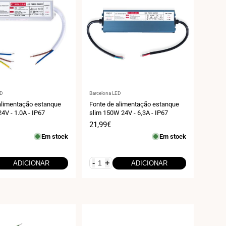
r:
Fornecedor:
ED
Barcelona LED
alimentação estanque
Fonte de alimentação estanque
4V - 1.0A - IP67
slim 150W 24V - 6,3A - IP67
Preço
21,99€
de
Em stock
Em stock
venda
-
+
ADICIONAR
ADICIONAR