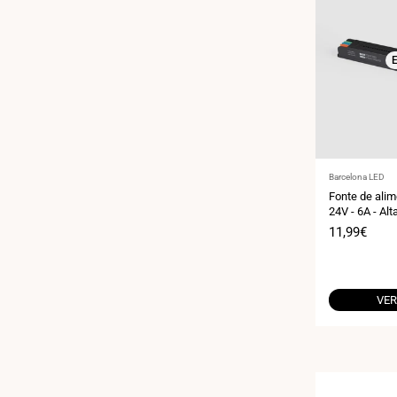
E
Fornecedor:
Barcelona LED
Fonte de ali
24V - 6A - Alt
Preço
11,99€
de
venda
VER