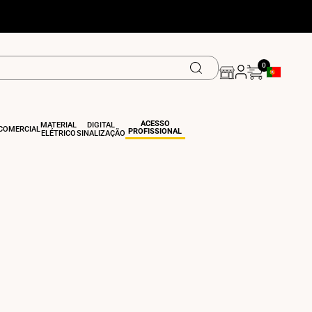
0
Botão De Ge
ACESSO
MATERIAL
DIGITAL
COMERCIAL
PROFISSIONAL
ELÉTRICO
SINALIZAÇÃO