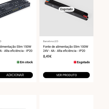
Esgotado
r:
Fornecedor:
ED
Barcelona LED
alimentação Slim 150W
Fonte de alimentação Slim 100W
A - Alta eficiência - IP20
24V - 4A - Alta eficiência - IP20
Preço
8,49€
de
Em stock
Esgotado
venda
ADICIONAR
VER PRODUTO