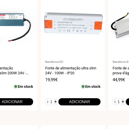
Fornecedor:
Fornecedo
Barcelona LED
Barcelona L
mentação
Fonte de alimentação ultra slim
Fonte de 
slim 200W 24V -
24V - 100W - IP20
prova d'ág
IP67
Preço
19,99€
Preço
44,99€
de
de
Em stock
Em stock
venda
venda
-
+
-
+
ADICIONAR
ADICIONAR