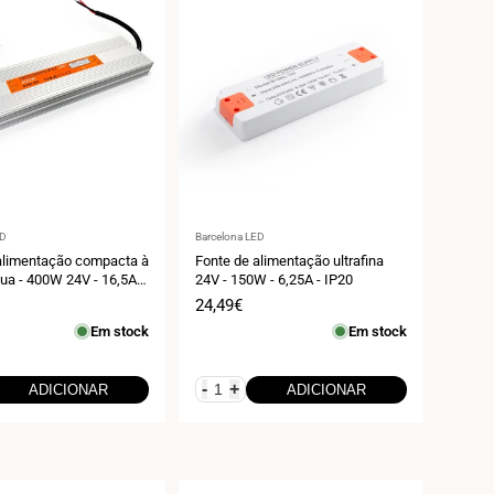
r:
Fornecedor:
ED
Barcelona LED
alimentação compacta à
Fonte de alimentação ultrafina
ua - 400W 24V - 16,5A -
24V - 150W - 6,25A - IP20
Preço
24,49€
de
Em stock
Em stock
venda
-
+
ADICIONAR
ADICIONAR