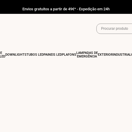
Envios gratuitos a partir de 49€* - Expedição em 24h
 E
LÂMPADAS DE
DOWNLIGHTS
TUBOS LED
PAINÉIS LED
PLAFONS
EXTERIOR
INDUSTRIAL
LED
EMERGÊNCIA