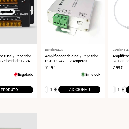
sgotado
Fornecedor:
Fornecedo
Barcelona LED
Barcelona L
de Sinal / Repetidor
Amplificador de sinal / Repetidor
Amplificad
 Velocidade 12-24V
RGB 12-24V - 12 Amperes
CCT estan
l
6A/canal 
Preço
7,49€
Preço
7,99€
de
de
Esgotado
Em stock
venda
venda
-
+
-
+
 PRODUTO
ADICIONAR