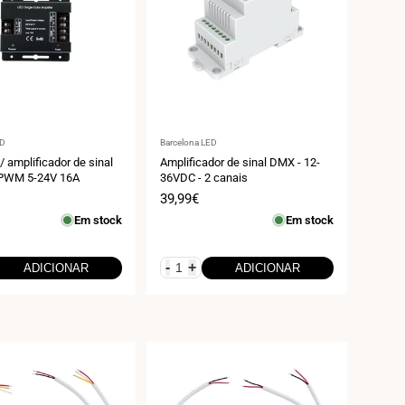
r:
Fornecedor:
ED
Barcelona LED
/ amplificador de sinal
Amplificador de sinal DMX - 12-
PWM 5-24V 16A
36VDC - 2 canais
Preço
39,99€
de
Em stock
Em stock
venda
-
+
ADICIONAR
ADICIONAR