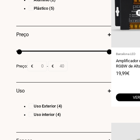
Plástico
(5)
E
Preço
Fornecedor:
Barcelona LED
Amplificador 
Preço:
€
-
€
RGBW de Alta
DC - 8A/Cana
Preço
19,99€
de
venda
Uso
VER
Uso Exterior
(4)
Uso interior
(4)