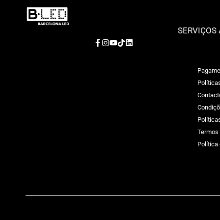
SERVIÇOS 
Facebook
Instagram
YouTube
TikTok
LinkedIn
Pagame
Política
Contact
Condiçõ
Polític
Termos 
Política