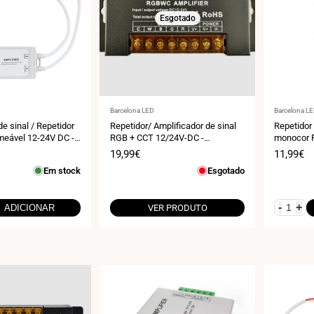
Esgotado
Fornecedor:
Fornecedo
Barcelona LED
Barcelona L
de sinal / Repetidor
Repetidor/ Amplificador de sinal
Repetidor 
eável 12-24V DC -
RGB + CCT 12/24V-DC -
monocor 
67
10A/Canal - Alta Velocidade
Preço
19,99€
Preço
11,99€
de
de
Em stock
Esgotado
venda
venda
-
+
ADICIONAR
VER PRODUTO