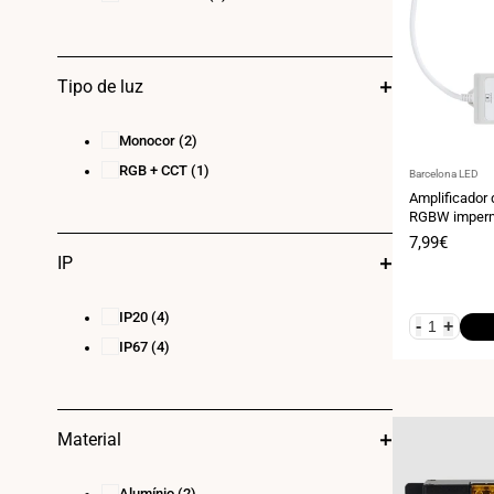
Tipo de luz
Monocor
(2)
RGB + CCT
(1)
Fornecedor:
Barcelona LED
Amplificador 
RGBW imperm
6A/canal - IP
Preço
7,99€
de
IP
venda
IP20
(4)
-
+
IP67
(4)
Material
Alumínio
(2)