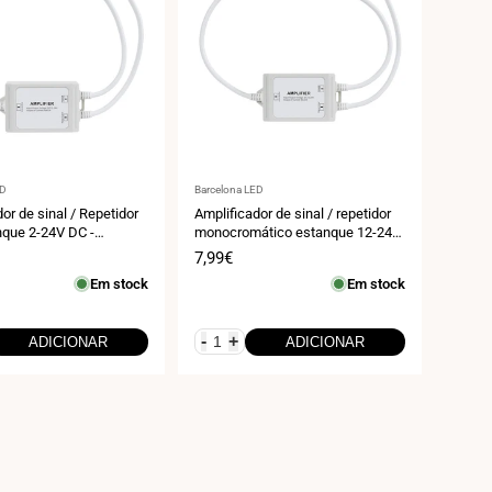
r:
Fornecedor:
ED
Barcelona LED
or de sinal / Repetidor
Amplificador de sinal / repetidor
que 2-24V DC -
monocromático estanque 12-24V
- IP67
DC - 6A/canal - IP67
Preço
7,99€
de
Em stock
Em stock
venda
-
+
ADICIONAR
ADICIONAR