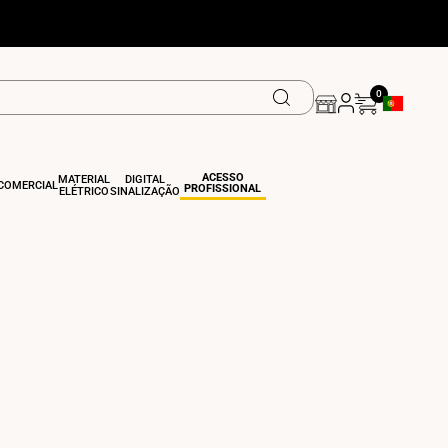
0
Botão De Ge
ACESSO
MATERIAL
DIGITAL
COMERCIAL
PROFISSIONAL
ELÉTRICO
SINALIZAÇÃO