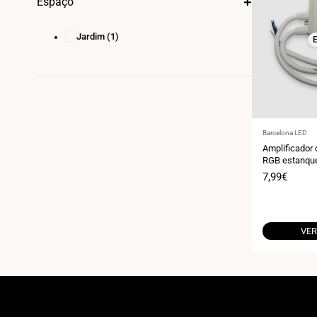
Espaço
Jardim
(1)
E
Fornecedor:
Barcelona LED
Amplificador 
RGB estanque
4A/canal
Preço
7,99€
de
venda
VER