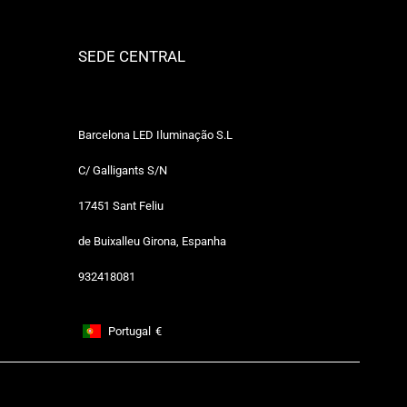
SEDE CENTRAL
Barcelona LED Iluminação S.L
C/ Galligants S/N
17451 Sant Feliu
de Buixalleu Girona, Espanha
932418081
Portugal
€
Footer: Portugal, €