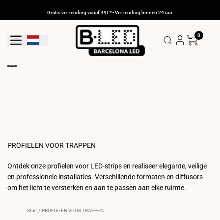
Ga
naar
Gratis verzending vanaf 49€* - Verzending binnen 24 uur
de
inhoud
0
Geolocatieknop: Nederland
PROFIELEN VOOR TRAPPEN
Ontdek onze profielen voor LED-strips en realiseer elegante, veilige
en professionele installaties. Verschillende formaten en diffusors
om het licht te versterken en aan te passen aan elke ruimte.
Start
/
PROFIELEN VOOR TRAPPEN