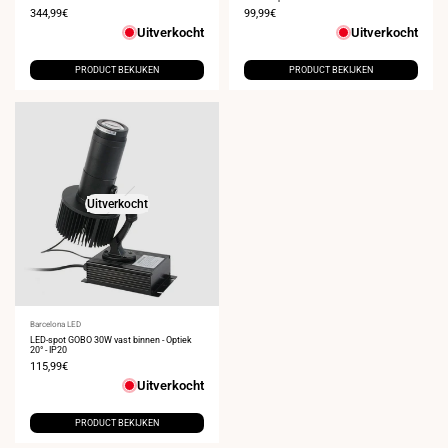
Verkoopprijs
344,99€
Verkoopprijs
99,99€
Uitverkocht
Uitverkocht
PRODUCT BEKIJKEN
PRODUCT BEKIJKEN
Uitverkocht
Leverancier:
Barcelona LED
LED-spot GOBO 30W vast binnen - Optiek
20° - IP20
Verkoopprijs
115,99€
Uitverkocht
PRODUCT BEKIJKEN