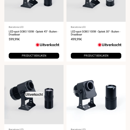
Leverancier:
Barcelona LED
Leverancier:
Barcelona LED
LED-spot GOBO 100W - Optiek 45° - Buiten -
LED-spot GOBO 100W - Optiek 30° - Buiten -
Draaibaar
Draaibaar
Verkoopprijs
599,99€
Verkoopprijs
499,99€
Uitverkocht
Uitverkocht
PRODUCT BEKIJKEN
PRODUCT BEKIJKEN
Uitverkocht
Barcelona LED
Barcelona LED