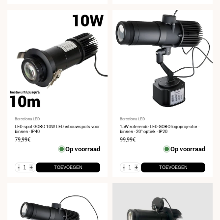
Leverancier:
Barcelona LED
Leverancier:
Barcelona LED
LED-spot GOBO 10W LED-inbouwspots voor
15W roterende LED GOBO-logoprojector -
binnen - IP40
binnen - 20° optiek - IP20
Verkoopprijs
79,99€
Verkoopprijs
99,99€
Op voorraad
Op voorraad
-
+
-
+
TOEVOEGEN
TOEVOEGEN