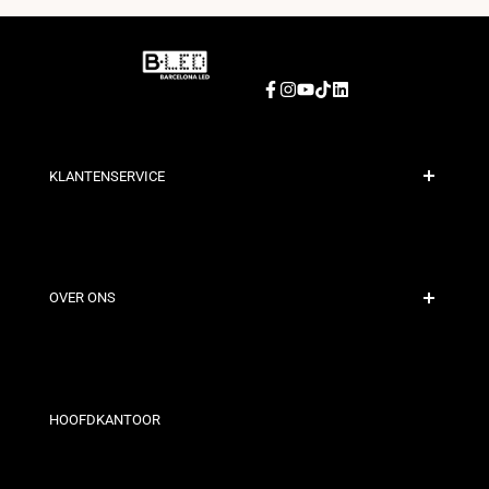
Facebook
Instagram
YouTube
TikTok
LinkedIn
KLANTENSERVICE
Veilige Betaling
Verzendbeleid
Contact
OVER ONS
Kortingsvoorwaarden
Retour- en omruilbeleid
Wie zijn wij?
Algemene Voorwaarden
Voor Professionals
Privacybeleid
Onze Winkels
HOOFDKANTOOR