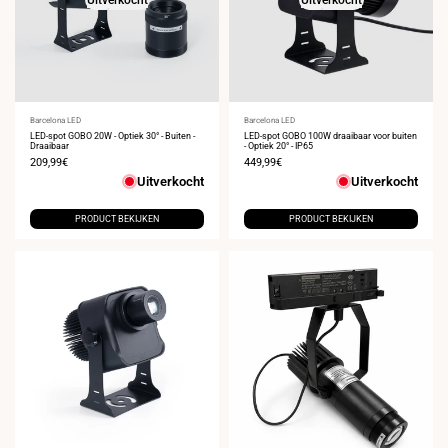
Leverancier:
Barcelona LED
Leverancier:
Barcelona LED
LED-spot GOBO 20W - Optiek 30° - Buiten -
LED-spot GOBO 100W draaibaar voor buiten
Draaibaar
- Optiek 20° - IP65
Verkoopprijs
209,99€
Verkoopprijs
449,99€
Uitverkocht
Uitverkocht
PRODUCT BEKIJKEN
PRODUCT BEKIJKEN