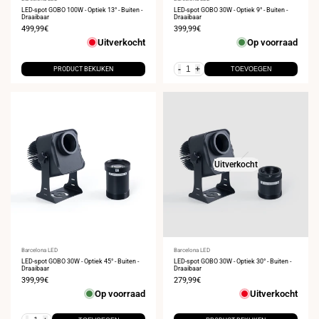
Leverancier:
Leverancier:
LED-spot GOBO 100W - Optiek 13° - Buiten -
LED-spot GOBO 30W - Optiek 9° - Buiten -
Draaibaar
Draaibaar
Verkoopprijs
499,99€
Verkoopprijs
399,99€
Uitverkocht
Op voorraad
-
+
PRODUCT BEKIJKEN
TOEVOEGEN
Uitverkocht
Leverancier:
Barcelona LED
Leverancier:
Barcelona LED
LED-spot GOBO 30W - Optiek 45° - Buiten -
LED-spot GOBO 30W - Optiek 30° - Buiten -
Draaibaar
Draaibaar
Verkoopprijs
399,99€
Verkoopprijs
279,99€
Op voorraad
Uitverkocht