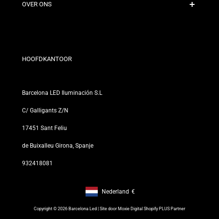
Contact
OVER ONS
Kortingsvoorwaarden
Retour- en omruilbeleid
Wie zijn wij?
Algemene Voorwaarden
Voor Professionals
Privacybeleid
Onze Winkels
HOOFDKANTOOR
Barcelona LED Iluminación S.L
C/ Galligants Z/N
17451 Sant Feliu
de Buixalleu Girona, Spanje
932418081
Nederland
€
Footer: Nederland, €
Copyright © 2026 Barcelona Led | Site door
Moxie Digital Shopify PLUS Partner