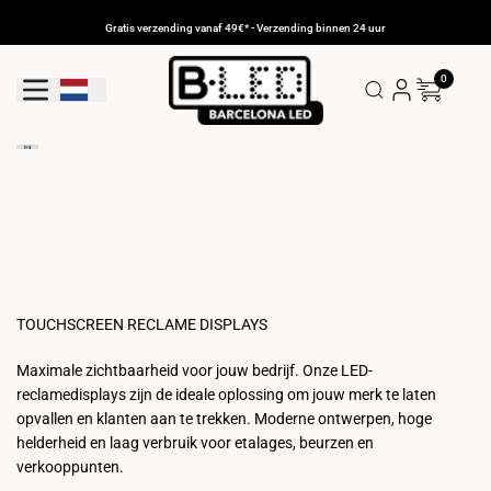
Ga
naar
Gratis verzending vanaf 49€* - Verzending binnen 24 uur
de
inhoud
0
Geolocatieknop: Nederland
TOUCHSCREEN RECLAME DISPLAYS
Maximale zichtbaarheid voor jouw bedrijf. Onze LED-
reclamedisplays zijn de ideale oplossing om jouw merk te laten
opvallen en klanten aan te trekken. Moderne ontwerpen, hoge
helderheid en laag verbruik voor etalages, beurzen en
verkooppunten.