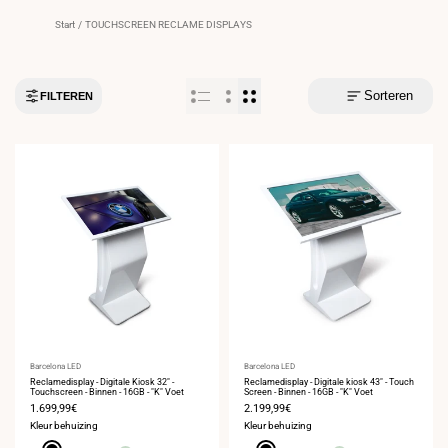
Start
/
TOUCHSCREEN RECLAME DISPLAYS
Sorteren
FILTEREN
Leverancier:
Barcelona LED
Leverancier:
Barcelona LED
Reclamedisplay - Digitale Kiosk 32" -
Reclamedisplay - Digitale kiosk 43" - Touch
Touchscreen - Binnen - 16GB - "K" Voet
Screen - Binnen - 16GB - "K" Voet
Verkoopprijs
1.699,99€
Verkoopprijs
2.199,99€
Kleur behuizing
Kleur behuizing