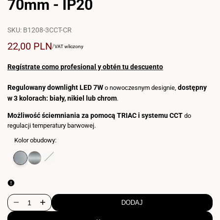
70mm - IP20
SKU:
B1208-3CCT-CR
Cena
22,00 PLN
CENA
ZA
/
VAT wliczony
ZA
sprzedaży
JEDNOSTKĘ
Regístrate como profesional y obtén tu descuento
Regulowany downlight LED 7W
dostępny
o nowoczesnym designie,
w 3 kolorach: biały, nikiel lub chrom
.
Możliwość ściemniania za pomocą TRIAC i systemu CCT
do
regulacji temperatury barwowej.
Kolor obudowy:
Wariant
Chrom
Wariant
nikiel
Wariant
Biały
wyczerpany
wyczerpany
wyczerpany
DODAJ
Zmniejsz
Zwiększ