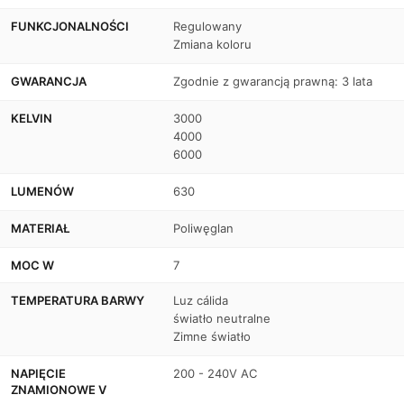
-
-
FUNKCJONALNOŚCI
Regulowany
Zmiana koloru
Średnica
Średnica
cięcia
cięcia
GWARANCJA
Zgodnie z gwarancją prawną: 3 lata
Ø
Ø
KELVIN
3000
4000
70mm
70mm
6000
-
-
LUMENÓW
630
IP20
IP20
MATERIAŁ
Poliwęglan
MOC W
7
TEMPERATURA BARWY
Luz cálida
światło neutralne
Zimne światło
NAPIĘCIE
200 - 240V AC
ZNAMIONOWE V