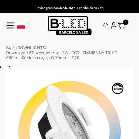
Przejdź
do
Envíos gratuitos desde 45€* - Expedición en 24h
treści
0
Geolocation Button: Polska
Start
DOWNLIGHTS
Downlight LED wewnętrzny - 7W - CCT - ZMNIENNY TRIAC -
630lm - Średnica cięcia Ø 70mm - IP20