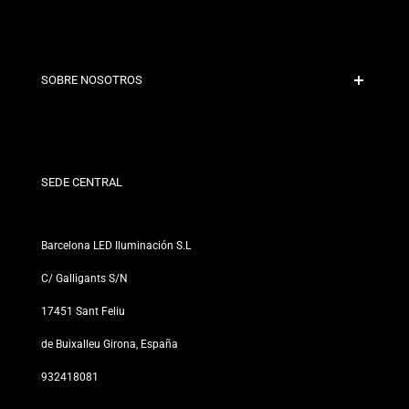
Bezpieczna płatność
Polityka wysyłki
Kontakt
SOBRE NOSOTROS
Warunki rabatu
Polityka zwrotów i wymian
Kim jesteśmy?
Warunki i zasady
Dla Profesjonalistów
Polityka prywatności
Nasze Sklepy
SEDE CENTRAL
Barcelona LED Iluminación S.L
C/ Galligants S/N
17451 Sant Feliu
de Buixalleu Girona, España
932418081