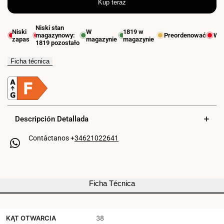
Kup teraz
ilość
ilość
dla
dla
Niski stan
Niski
W
1819
w
magazynowy:
Preordenować
Wy
Downlight
Downlight
zapas
magazynie
magazynie
1819
pozostało
LED
LED
Ficha técnica
wewnętrzny
wewnętrzny
-
-
7W
7W
Descripción Detallada
-
-
CCT
CCT
Contáctanos +
34621022641
-
-
ZMNIENNY
ZMNIENNY
Ficha Técnica
TRIAC
TRIAC
-
-
KĄT OTWARCIA
38
630lm
630lm