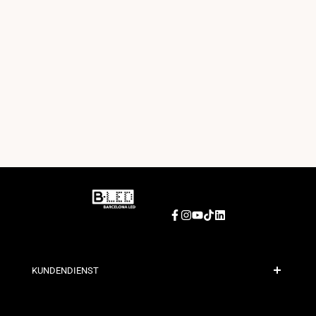
Facebook
Instagram
YouTube
TikTok
LinkedIn
KUNDENDIENST
Sichere Zahlung