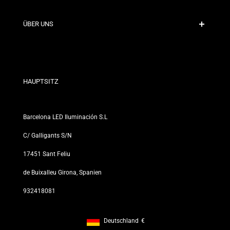
Versandrichtlinien
Kontakt
ÜBER UNS
Rabattbedingungen
Rückgabe- und Umtauschrichtlinien
Wer sind wir?
Allgemeine Geschäftsbedingungen
Für Fachleute
Datenschutzerklärung
Unsere Geschäfte
HAUPTSITZ
Barcelona LED Iluminación S.L
C/ Galligants S/N
17451 Sant Feliu
de Buixalleu Girona, Spanien
932418081
Deutschland
€
Footer: Deutschland, €