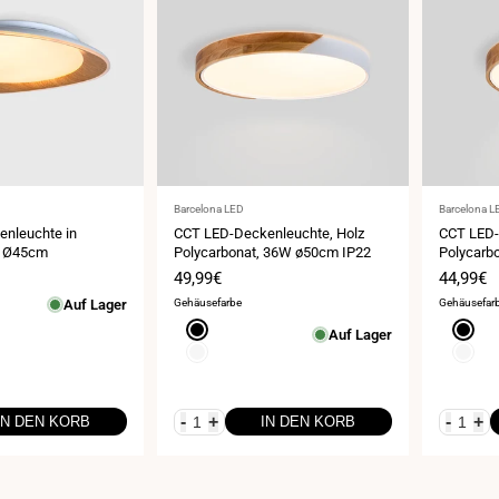
Anbieter:
Anbieter:
Barcelona LED
Barcelona L
nleuchte in
CCT LED-Deckenleuchte, Holz
CCT LED-
W Ø45cm
Polycarbonat, 36W ø50cm IP22
Polycarb
is
Verkaufspreis
49,99€
Verkauf
44,99€
Auf Lager
Gehäusefarbe
Gehäusefar
Schwarz
Schwa
Auf Lager
Weiß
Weiß
-
+
-
+
IN DEN KORB
IN DEN KORB