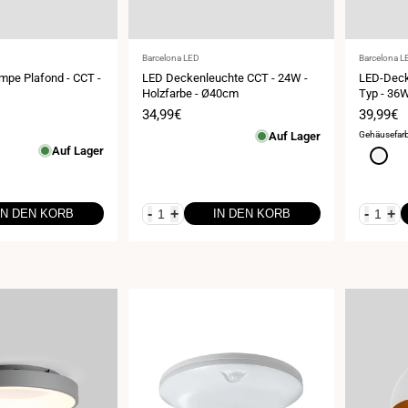
Anbieter:
Anbieter:
Barcelona LED
Barcelona L
pe Plafond - CCT -
LED Deckenleuchte CCT - 24W -
LED-Deck
Holzfarbe - Ø40cm
Typ - 36W
is
Verkaufspreis
34,99€
Verkauf
39,99€
Auf Lager
Gehäusefar
Auf Lager
Weiß
-
+
-
+
IN DEN KORB
IN DEN KORB