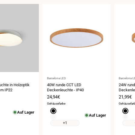
Anbieter:
Anbieter:
Barcelona LED
Barcelona L
chte in Holzoptik
40W runde CCT LED
24W rund
m IP22
Deckenleuchte - IP40
Deckenle
is
Verkaufspreis
24,94€
Verkauf
21,99€
Gehäusefarbe
Gehäusefar
Schwarz
Schwa
Auf Lager
Auf Lager
Weiß
Weiß
+1