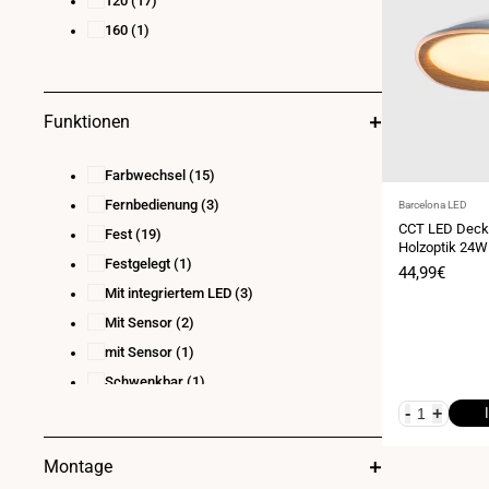
120
(17)
160
(1)
Funktionen
Farbwechsel
(15)
Fernbedienung
(3)
Anbieter:
Barcelona LED
CCT LED Decke
Fest
(19)
Holzoptik 24
Festgelegt
(1)
Verkaufspre
44,99€
Mit integriertem LED
(3)
Mit Sensor
(2)
mit Sensor
(1)
Schwenkbar
(1)
Wasserfest
(1)
-
+
Montage