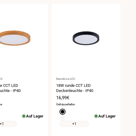
Anbieter:
ED
Barcelona LED
e CCT LED
18W runde CCT LED
uchte - IP40
Deckenleuchte - IP40
spreis
Verkaufspreis
16,99€
be
Gehäusefarbe
rz
Schwarz
Auf Lager
Auf Lager
Weiß
+1
+1