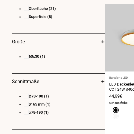
Oberfläche
(21)
Superficie
(8)
Größe
60x30
(1)
Anbieter:
Barcelona LED
Schnittmaße
LED Deckenleu
CCT 24W ø40c
Verkaufspre
44,99€
Ø78-190
(1)
Gehäusefarbe
ø165 mm
(1)
Schwarz
⌀78-190
(1)
Weiß