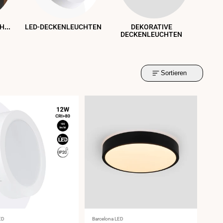
A
UßENDECKENLEUCHTEN
LED-DECKENLEUCHTEN
DEKORATIVE
DEC
DECKENLEUCHTEN
Sortieren
Anbieter:
ED
Barcelona LED