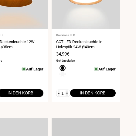
Anbieter:
ED
Barcelona LED
Deckenleuchte 12W
CCT LED Deckenleuchte in
k ø35cm
Holzoptik 24W Ø40cm
spreis
Verkaufspreis
34,99€
be
Gehäusefarbe
rz
Schwarz
Auf Lager
Auf Lager
Weiß
-
+
IN DEN KORB
IN DEN KORB