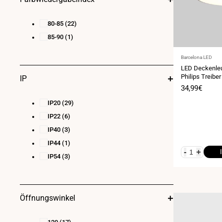
80-85
(22)
85-90
(1)
Anbieter:
Barcelona LED
LED Deckenle
Philips Treibe
IP
Verkaufspre
34,99€
IP20
(29)
IP22
(6)
IP40
(3)
IP44
(1)
-
+
IP54
(3)
Öffnungswinkel