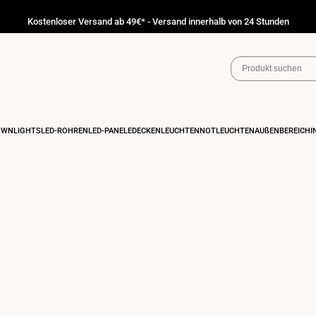
Kostenloser Versand ab 49€* - Versand innerhalb von 24 Stunden
OWNLIGHTS
LED-RÖHREN
LED-PANELE
DECKENLEUCHTEN
NOTLEUCHTEN
AUßENBEREICH
I