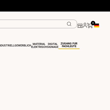
0
Geolokalisi
ZUGANG FÜR
MATERIAL
DIGITAL
NDUSTRIELL
GEWERBLICH
FACHLEUTE
ELEKTRISCH
SIGNAGE