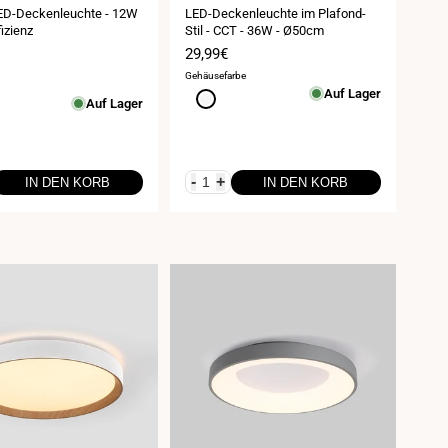
ED-Deckenleuchte - 12W
LED-Deckenleuchte im Plafond-
fizienz
Stil - CCT - 36W - Ø50cm
spreis
Verkaufspreis
29,99€
Gehäusefarbe
Auf Lager
iß
Weiß
Auf Lager
eiß
-
+
IN DEN KORB
IN DEN KORB