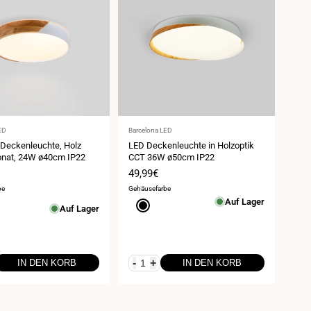
Anbieter:
ED
Barcelona LED
Deckenleuchte, Holz
LED Deckenleuchte in Holzoptik
onat, 24W ø40cm IP22
CCT 36W ø50cm IP22
spreis
Verkaufspreis
49,99€
be
Gehäusefarbe
Auf Lager
rz
Schwarz
Auf Lager
-
+
IN DEN KORB
IN DEN KORB