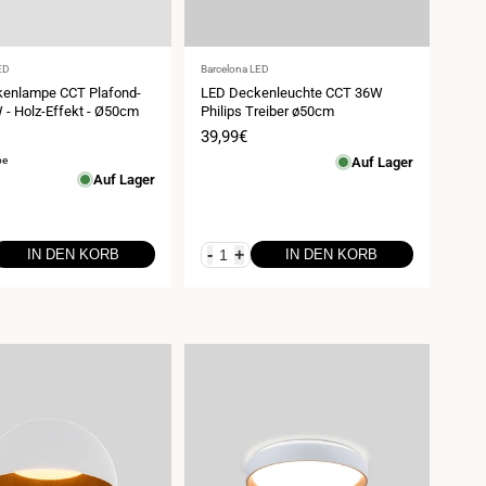
Anbieter:
ED
Barcelona LED
enlampe CCT Plafond-
LED Deckenleuchte CCT 36W
 - Holz-Effekt - Ø50cm
Philips Treiber ø50cm
spreis
Verkaufspreis
39,99€
be
Auf Lager
Auf Lager
-
+
IN DEN KORB
IN DEN KORB