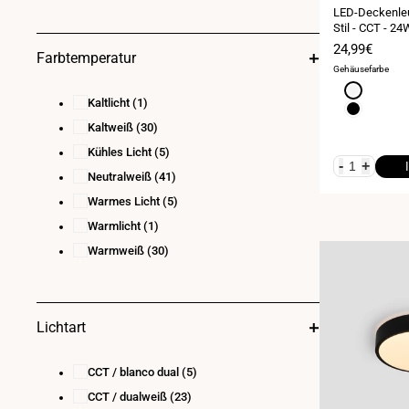
36
(7)
LED-Deckenleu
Stil - CCT - 2
40
(1)
Verkaufspre
24,99€
Farbtemperatur
Gehäusefarbe
Weiß
Kaltlicht
(1)
Schwarz
Kaltweiß
(30)
Kühles Licht
(5)
-
+
Neutralweiß
(41)
Warmes Licht
(5)
Warmlicht
(1)
Warmweiß
(30)
Lichtart
CCT / blanco dual
(5)
CCT / dualweiß
(23)