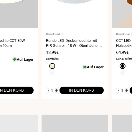
Anbieter:
Anbieter:
Barcelona LED
Barcelona L
uchte CCT 30W
Runde LED-Deckenleuchte mit
CCT LED 
r ø40cm
PIR-Sensor - 18 W - Oberfläche -
Holzopti
IP54
is
Verkaufspreis
13,99€
Verkauf
64,99€
Auf Lager
Lichtfarbe
Gehäusefar
Warmweiß
Schwa
Auf Lager
3000K
Neutralweiß
Weiß
4000K
-
+
-
+
IN DEN KORB
IN DEN KORB