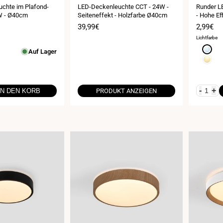
chte im Plafond-
LED-Deckenleuchte CCT - 24W -
Runder L
4W - Ø40cm
Seiteneffekt - Holzfarbe Ø40cm
- Hohe Ef
is
Verkaufspreis
39,99€
Verkauf
2,99€
Lichtfarbe
Kaltwe
Auf Lager
6000K
Warmw
3000K
-
+
IN DEN KORB
PRODUKT ANZEIGEN