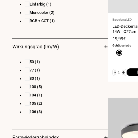
Einfarbig
(1)
Monocolor
(2)
Anbieter:
Barcelona LED
RGB + CCT
(1)
LED-Deckenlam
14W - Ø27cm
Verkaufspre
19,99€
Gehäusefarbe
Wirkungsgrad (lm/W)
Schwarz
50
(1)
77
(1)
-
+
80
(1)
100
(5)
104
(1)
105
(2)
106
(3)
Farbwiedergabeindex