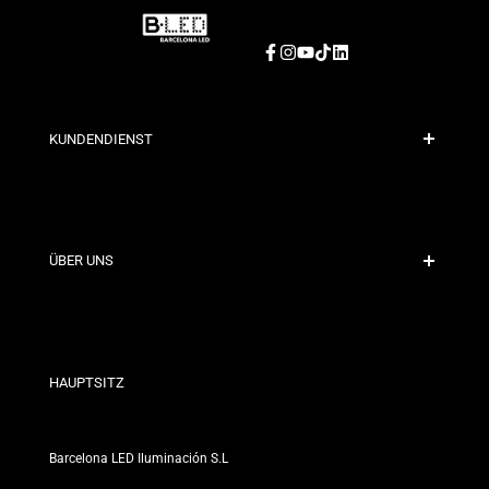
Facebook
Instagram
YouTube
TikTok
LinkedIn
KUNDENDIENST
Sichere Zahlung
Versandrichtlinien
Kontakt
ÜBER UNS
Rabattbedingungen
Rückgabe- und Umtauschrichtlinien
Wer sind wir?
Allgemeine Geschäftsbedingungen
Für Fachleute
Datenschutzerklärung
Unsere Geschäfte
HAUPTSITZ
Barcelona LED Iluminación S.L