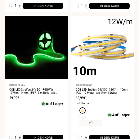
-
+
-
+
IN DEN KORB
IN DEN KORB
Anbieter:
Barcelona LED
Anbieter:
Barcelona LED
COB LED-Streifen 24V DC - RGBWW -
COB LED-Streifen 24V DC - 12W/m - 10mm -
19W/m - 14mm - IP67 - 5 m Rolle - alle
IP20 - 10 Meter - alle 5 cm kürzbar
33mm kürzbar
Verkaufspreis
49,99€
Verkaufspreis
19,99€
Auf Lager
Lichtfarbe
Warmweiß
Auf Lager
2700K
Neutralweiß
4000K
+1
-
+
-
+
IN DEN KORB
IN DEN KORB