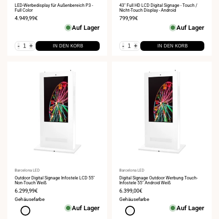
LED-Werbedisplay für Außenbereich P3 -
43" Full HD LCD Digital Signage - Touch /
Full Color
Nicht-Touch Display - Android
Verkaufspreis
4.949,99€
Verkaufspreis
799,99€
Auf Lager
Auf Lager
-
+
-
+
IN DEN KORB
IN DEN KORB
Anbieter:
Barcelona LED
Anbieter:
Barcelona LED
Outdoor Digital Signage Infostele LCD 55"
Digital Signage Outdoor Werbung Touch-
Non-Touch Weiß
Infostele 55" Android Weiß
Verkaufspreis
6.299,99€
Verkaufspreis
6.399,00€
Gehäusefarbe
Gehäusefarbe
Auf Lager
Auf Lager
Weiß
Weiß