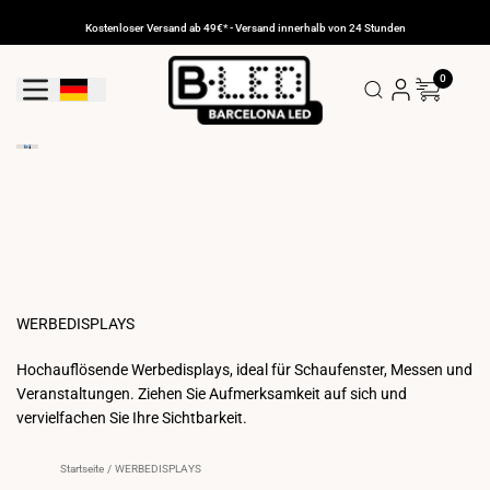
Zum
Inhalt
Kostenloser Versand ab 49€* - Versand innerhalb von 24 Stunden
gehen
0
Geolokalisierungs-Schaltfläche: Deutschland
WERBEDISPLAYS
Hochauflösende Werbedisplays, ideal für Schaufenster, Messen und
Veranstaltungen. Ziehen Sie Aufmerksamkeit auf sich und
vervielfachen Sie Ihre Sichtbarkeit.
Startseite
/
WERBEDISPLAYS