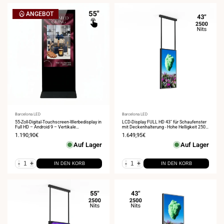
ANGEBOT
Anbieter:
Barcelona LED
Anbieter:
Barcelona LED
55-Zoll-Digital-Touchscreen-Werbedisplay in
LCD-Display FULL HD 43" für Schaufenster
Full HD – Android 9 – Vertikale
mit Deckenhalterung - Hohe Helligkeit 2500
Innenwerbung
NITS - Android
Verkaufspreis
1.190,90€
Verkaufspreis
1.649,95€
Auf Lager
Auf Lager
-
+
-
+
IN DEN KORB
IN DEN KORB