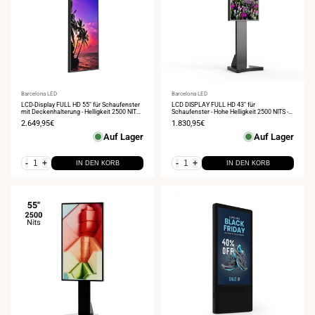
Anbieter:
Barcelona LED
Anbieter:
Barcelona LED
LCD-Display FULL HD 55" für Schaufenster
LCD DISPLAY FULL HD 43" für
mit Deckenhalterung - Helligkeit 2500 NITS -
Schaufenster - Hohe Helligkeit 2500 NITS -
Android
Android
Verkaufspreis
2.649,95€
Verkaufspreis
1.830,95€
Auf Lager
Auf Lager
-
+
-
+
IN DEN KORB
IN DEN KORB