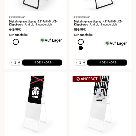
Anbieter:
Barcelona LED
Anbieter:
Barcelona LED
Digital signage display - 32" Full HD LCD -
Digital signage display - 43" Full HD LCD -
Klappbares - Android - Innenbereich
Klappbares - Android - Innenbereich
Verkaufspreis
649,99€
Verkaufspreis
899,99€
Gehäusefarbe
Gehäusefarbe
Auf Lager
Weiß
Weiß
Auf Lager
Schwarz
-
+
-
+
IN DEN KORB
IN DEN KORB
ANGEBOT