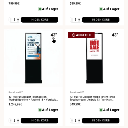
Innenwerbung
Innenwerbung
Verkaufspreis
799,99€
Verkaufspreis
599,99€
Auf Lager
Auf Lager
-
+
-
+
IN DEN KORB
IN DEN KORB
ANGEBOT
Anbieter:
Barcelona LED
Anbieter:
Barcelona LED
43" Full HD Digitaler Touchscreen-
43" Full HD Digitaler Werbe-Totem (ohne
Werbebildschirm – Android 13 – Vertikale
Touchscreen) - Android 13 - Vertikale
Innenwerbung
Innenwerbung
Verkaufspreis
1.249,99€
Verkaufspreis
849,99€
Auf Lager
Auf Lager
-
+
-
+
IN DEN KORB
IN DEN KORB