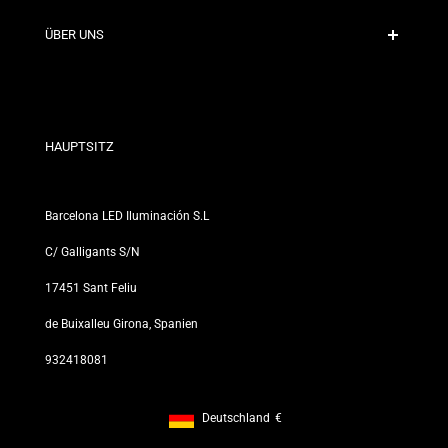
Versandrichtlinien
Kontakt
ÜBER UNS
Rabattbedingungen
Rückgabe- und Umtauschrichtlinien
Wer sind wir?
Allgemeine Geschäftsbedingungen
Für Fachleute
Datenschutzerklärung
Unsere Geschäfte
HAUPTSITZ
Barcelona LED Iluminación S.L
C/ Galligants S/N
17451 Sant Feliu
de Buixalleu Girona, Spanien
932418081
Deutschland
€
Footer: Deutschland, €