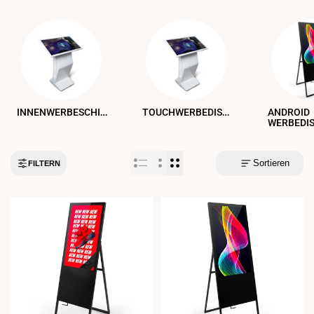
INNENWERBESCHILDER
TOUCHWERBEDISPLAYS
ANDROID
WERBEDI
Sortieren
FILTERN