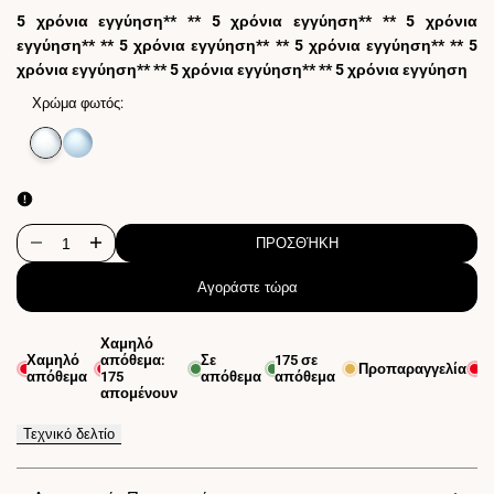
5 χρόνια εγγύηση** ** 5 χρόνια εγγύηση** ** 5 χρόνια
εγγύηση** ** 5 χρόνια εγγύηση** ** 5 χρόνια εγγύηση** ** 5
χρόνια εγγύηση** ** 5 χρόνια εγγύηση** ** 5 χρόνια εγγύηση
Χρώμα φωτός:
Εξαντλημένη
Ουδέτερο
Εξαντλημένη
Ψυχρό
παραλλαγή
λευκό
παραλλαγή
λευκό
4000K
6500K
ΠΡΟΣΘΉΚΗ
Μείωση
Αύξηση
Αγοράστε τώρα
ποσότητας
ποσότητας
για
για
Χαμηλό
Χαμηλό
απόθεμα:
Σε
175
σε
Βιομηχανικό
Βιομηχανικό
Προπαραγγελία
Ε
απόθεμα
175
απόθεμα
απόθεμα
απομένουν
LED
LED
Τεχνικό δελτίο
κρεμαστό
κρεμαστό
φωτιστικό
φωτιστικό