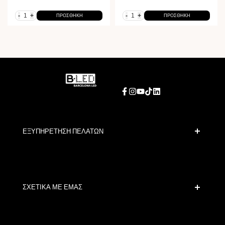
-
+
-
+
ΠΡΟΣΘΉΚΗ
ΠΡΟΣΘΉΚΗ
Facebook
Instagram
YouTube
TikTok
LinkedIn
ΕΞΥΠΗΡΕΤΗΣΗ ΠΕΛΑΤΩΝ
Ασφαλής Πληρωμή
Πολιτικές Αποστολής
Επικοινωνία
ΣΧΕΤΙΚΑ ΜΕ ΕΜΑΣ
Όροι Έκπτωσης
Πολιτικές Αλλαγών και Επιστροφών
Ποιοι είμαστε;
Όροι και Προϋποθέσεις