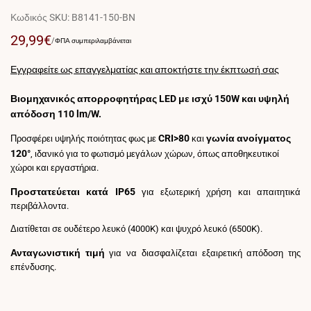
Κωδικός SKU:
B8141-150-BN
Τιμή
29,99€
ΤΙΜΉ
ΓΙΑ
/
ΦΠΑ συμπεριλαμβάνεται
ΑΝΆ
πώλησης
ΜΟΝΆΔΑ
Εγγραφείτε ως επαγγελματίας και αποκτήστε την έκπτωσή σας
Βιομηχανικός απορροφητήρας LED με ισχύ 150W και υψηλή
απόδοση 110 lm/W.
CRI>80
γωνία ανοίγματος
Προσφέρει υψηλής ποιότητας φως με
και
120°
, ιδανικό για το φωτισμό μεγάλων χώρων, όπως αποθηκευτικοί
χώροι και εργαστήρια.
Προστατεύεται κατά IP65
για εξωτερική χρήση και απαιτητικά
περιβάλλοντα.
Διατίθεται σε ουδέτερο λευκό (4000K) και ψυχρό λευκό (6500K).
Ανταγωνιστική τιμή
για να διασφαλίζεται εξαιρετική απόδοση της
επένδυσης.