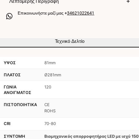
Λεπτομερής Περιγραφή
-
-
Επικοινωνήστε μαζί μας +
34621022641
150W
150W
-
-
IP65
IP65
Τεχνικό Δελτίο
-
-
110lm/W
110lm/W
ΎΨΟΣ
81mm
-
-
ΠΛΆΤΟΣ
Ø281mm
5
5
χρόνια
χρόνια
ΓΩΝΊΑ
120
ΑΝΟΊΓΜΑΤΟΣ
εγγύηση
εγγύηση
ΠΙΣΤΟΠΟΙΗΤΙΚΆ
CE
ROHS
CRI
70-80
ΣΎΝΤΟΜΗ
Βιομηχανικός απορροφητήρας LED με ισχύ 15