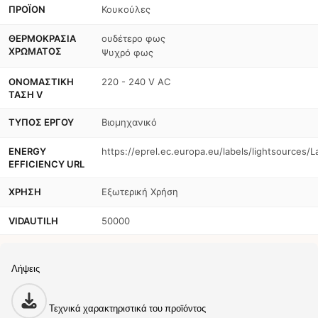
ΠΡΟΪΌΝ
Κουκούλες
ΘΕΡΜΟΚΡΑΣΊΑ
ουδέτερο φως
ΧΡΏΜΑΤΟΣ
Ψυχρό φως
ΟΝΟΜΑΣΤΙΚΉ
220 - 240 V AC
ΤΆΣΗ V
ΤΎΠΟΣ ΈΡΓΟΥ
Βιομηχανικό
ENERGY
https://eprel.ec.europa.eu/labels/lightsources/
EFFICIENCY URL
ΧΡΉΣΗ
Εξωτερική Χρήση
VIDAUTILH
50000
Λήψεις
Τεχνικά χαρακτηριστικά του προϊόντος