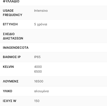
ΦΥΛΛΆΔΙΟ
USAGE
Intensivo
FREQUENCY
ΕΓΓΎΗΣΗ
5 χρόνια
ΣΧΈΔΙΟ
ΔΙΑΣΤΆΣΕΩΝ
IMAGENDECOTA
ΒΑΘΜΌΣ IP
IP65
KELVIN
4000
6500
ΛΟΎΜΕΝΣ
16500
ΥΛΙΚΌ
αλουμίνιο
ΙΣΧΎΣ W
150