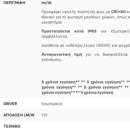
ΠΕΡΙΓΡΑΦΉ
lm/W.
Προσφέρει υψηλής ποιότητας φως με
CRI>80
κ
ιδανικό για το φωτισμό μεγάλων χώρων, όπως α
εργαστήρια.
Προστατεύεται κατά IP65
για εξωτερική
περιβάλλοντα.
Διατίθεται σε ουδέτερο λευκό (4000K) και ψυχρ
Ανταγωνιστική τιμή
για να διασφαλίζεται 
επένδυσης.
5 χρόνια εγγύηση** ** 5 χρόνια εγγύηση** **
χρόνια εγγύηση** ** 5 χρόνια εγγύηση** **
χρόνια εγγύηση** ** 5 χρόνια εγγύηση
DRIVER
Εσωτερικός
ΑΠΌΔΟΣΗ LM/W
110
ΤΕΧΝΙΚΌ