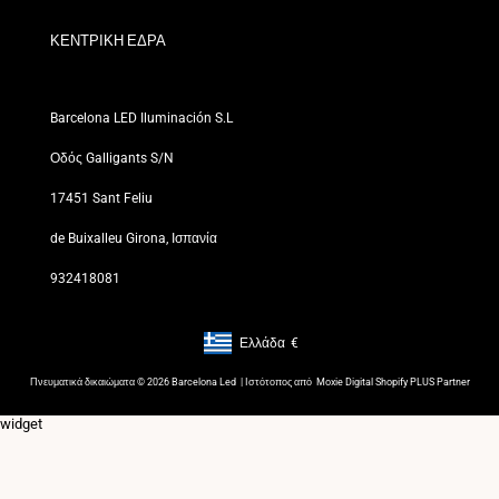
Για Επαγγελματίες
Πολιτική Απορρήτου
Τα Καταστήματά μας
ΚΕΝΤΡΙΚΗ ΕΔΡΑ
Barcelona LED Iluminación S.L
Οδός Galligants S/N
17451 Sant Feliu
de Buixalleu Girona, Ισπανία
932418081
Ελλάδα
€
Footer: Ελλάδα, €
Πνευματικά δικαιώματα © 2026 Barcelona Led | Ιστότοπος από
Moxie Digital Shopify PLUS Partner
widget