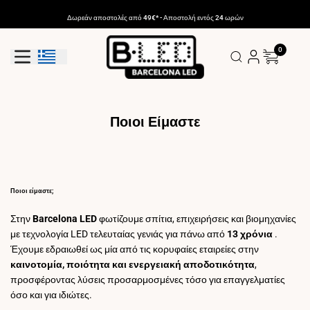
Μετάβαση
στο
Δωρεάν αποστολές από 49€* - Αποστολή εντός 24 ωρών
περιεχόμενο
0
Κουμπί Γεωεντοπισμού: Ελλάδα
Ποιοι Είμαστε
Ποιοι είμαστε;
Στην
Barcelona LED
φωτίζουμε σπίτια, επιχειρήσεις και βιομηχανίες
με τεχνολογία LED τελευταίας γενιάς για πάνω από
13 χρόνια
.
Έχουμε εδραιωθεί ως μία από τις κορυφαίες εταιρείες στην
καινοτομία, ποιότητα και ενεργειακή αποδοτικότητα
,
προσφέροντας λύσεις προσαρμοσμένες τόσο για επαγγελματίες
όσο και για ιδιώτες.