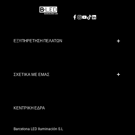
Facebook
Instagram
YouTube
TikTok
LinkedIn
ΕΞΥΠΗΡΕΤΗΣΗ ΠΕΛΑΤΩΝ
Ασφαλής Πληρωμή
Πολιτικές Αποστολής
Επικοινωνία
ΣΧΕΤΙΚΑ ΜΕ ΕΜΑΣ
Όροι Έκπτωσης
Πολιτικές Αλλαγών και Επιστροφών
Ποιοι είμαστε;
Όροι και Προϋποθέσεις
Για Επαγγελματίες
Πολιτική Απορρήτου
Τα Καταστήματά μας
ΚΕΝΤΡΙΚΗ ΕΔΡΑ
Barcelona LED Iluminación S.L