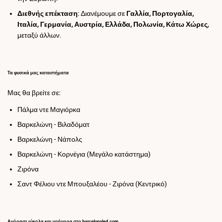
Διεθνής επέκταση
: Διανέμουμε σε
Γαλλία, Πορτογαλία,
Ιταλία, Γερμανία, Αυστρία, Ελλάδα, Πολωνία, Κάτω Χώρες
,
μεταξύ άλλων.
Τα φυσικά μας καταστήματα
Μας θα βρείτε σε:
Πάλμα ντε Μαγιόρκα
Βαρκελώνη - Βιλαδόματ
Βαρκελώνη - Νάπολς
Βαρκελώνη - Κορνέγια (Μεγάλο κατάστημα)
Ζιρόνα
Σαντ Φέλιου ντε Μπουξαλέου - Ζιρόνα (Κεντρικό)
Αγόρασε εύκολα και γρήγορα στο barcelonaled.com