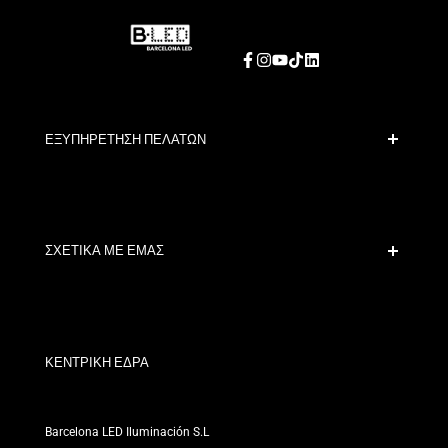
Facebook
Instagram
YouTube
TikTok
LinkedIn
ΕΞΥΠΗΡΕΤΗΣΗ ΠΕΛΑΤΩΝ
Ασφαλής Πληρωμή
Πολιτικές Αποστολής
Επικοινωνία
ΣΧΕΤΙΚΑ ΜΕ ΕΜΑΣ
Όροι Έκπτωσης
Πολιτικές Αλλαγών και Επιστροφών
Ποιοι είμαστε;
Όροι και Προϋποθέσεις
Για Επαγγελματίες
Πολιτική Απορρήτου
Τα Καταστήματά μας
ΚΕΝΤΡΙΚΗ ΕΔΡΑ
Barcelona LED Iluminación S.L