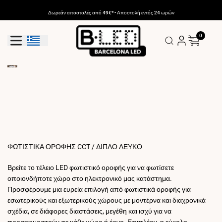
Μετάβαση
στο
Δωρεάν αποστολές από 49€* - Αποστολή εντός 24 ωρών
περιεχόμενο
0
Κουμπί Γεωεντοπισμού: Ελλάδα
ΦΩΤΙΣΤΙΚΑ ΟΡΟΦΗΣ CCT / ΔΙΠΛΟ ΛΕΥΚΟ
Βρείτε το τέλειο LED φωτιστικό οροφής για να φωτίσετε
οποιονδήποτε χώρο στο ηλεκτρονικό μας κατάστημα.
Προσφέρουμε μια ευρεία επιλογή από φωτιστικά οροφής για
εσωτερικούς και εξωτερικούς χώρους με μοντέρνα και διαχρονικά
σχέδια, σε διάφορες διαστάσεις, μεγέθη και ισχύ για να
προσαρμοστούν σε κάθε χώρο ή έργο. Επιπλέον, η εύκολη