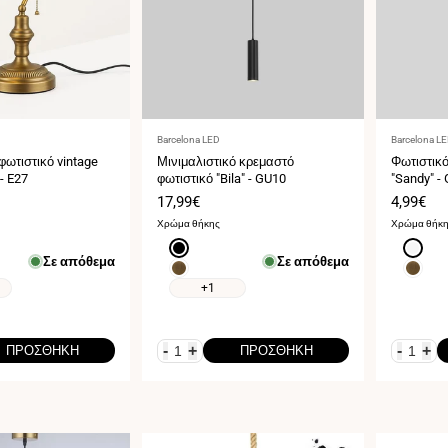
Προμηθευτής:
Προμηθευ
Barcelona LED
Barcelona L
φωτιστικό vintage
Μινιμαλιστικό κρεμαστό
Φωτιστικό
- E27
φωτιστικό "Bila" - GU10
"Sandy" -
Τιμή
17,99€
Τιμή
4,99€
πώλησης
πώληση
Χρώμα θήκης
Χρώμα θήκ
Μαύρο
Άσπρο
Σε απόθεμα
Σε απόθεμα
Ορείχαλκος
Ορείχα
+1
-
+
-
+
ΠΡΟΣΘΉΚΗ
ΠΡΟΣΘΉΚΗ