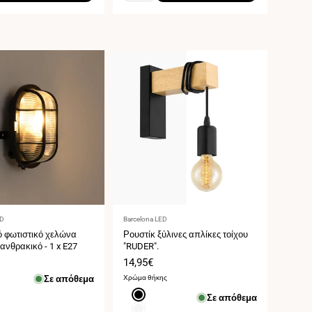
τής:
Προμηθευτής:
ED
Barcelona LED
ό φωτιστικό χελώνα
Ρουστίκ ξύλινες απλίκες τοίχου
νθρακικό - 1 x E27
"RUDER".
Τιμή
14,95€
ς
πώλησης
Σε απόθεμα
Χρώμα θήκης
Μαύρο
Σε απόθεμα
Άσπρο