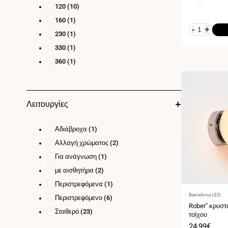
120
(10)
160
(1)
-
+
230
(1)
330
(1)
360
(1)
Λειτουργίες
Αδιάβροχα
(1)
Αλλαγή χρώματος
(2)
Για ανάγνωση
(1)
με αισθητήρα
(2)
Περιστρεφόμενα
(1)
Προμηθευτής:
Barcelona LED
Περιστρεφόμενο
(6)
Rober" κρυστ
Σταθερό
(23)
τοίχου
Τιμή
24,99€