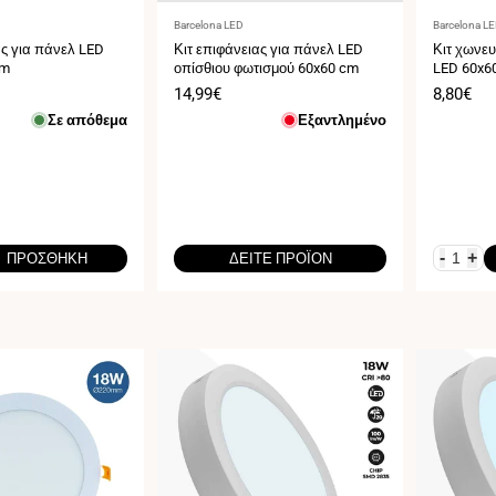
Προμηθευτής:
Προμηθευ
Barcelona LED
Barcelona L
ας για πάνελ LED
Κιτ επιφάνειας για πάνελ LED
Κιτ χωνευ
cm
οπίσθιου φωτισμού 60x60 cm
LED 60x6
Τιμή
14,99€
Τιμή
8,80€
πώλησης
πώληση
Σε απόθεμα
Εξαντλημένο
-
+
ΠΡΟΣΘΉΚΗ
ΔΕΊΤΕ ΠΡΟΪΌΝ