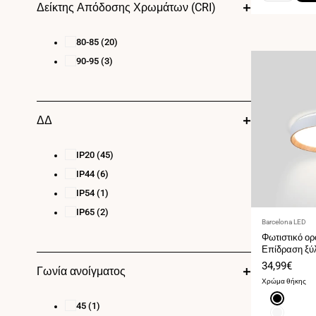
Δείκτης Απόδοσης Χρωμάτων (CRI)
80-85
(20)
90-95
(3)
ΔΔ
IP20
(45)
IP44
(6)
IP54
(1)
IP65
(2)
Προμηθευτής:
Barcelona LED
Φωτιστικό ορ
Επίδραση ξύ
Τιμή
34,99€
Γωνία ανοίγματος
πώλησης
Χρώμα θήκης
Μαύρο
45
(1)
Άσπρο