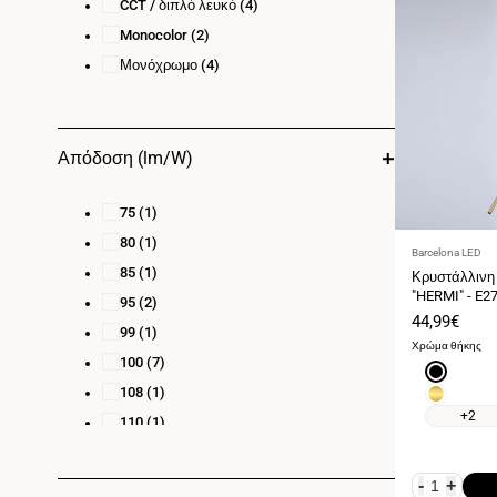
CCT / διπλό λευκό
(4)
Monocolor
(2)
Μονόχρωμο
(4)
Απόδοση (lm/W)
75
(1)
80
(1)
Προμηθευτής:
Barcelona LED
85
(1)
Κρυστάλλινη
"HERMI" - E2
95
(2)
Τιμή
44,99€
99
(1)
πώλησης
Χρώμα θήκης
100
(7)
Μαύρο
108
(1)
Χρυσό
+2
110
(1)
123
(1)
-
+