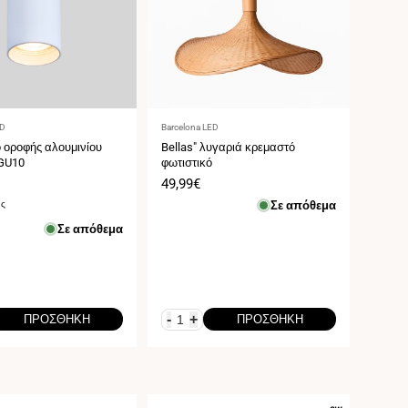
τής:
Προμηθευτής:
ED
Barcelona LED
 οροφής αλουμινίου
Bellas" λυγαριά κρεμαστό
 GU10
φωτιστικό
Τιμή
49,99€
ς
πώλησης
ης
Σε απόθεμα
Σε απόθεμα
λκος
-
+
ΠΡΟΣΘΉΚΗ
ΠΡΟΣΘΉΚΗ