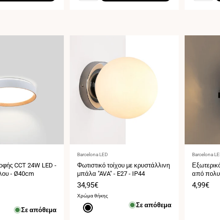
Προμηθευτής:
Προμηθευ
Barcelona LED
Barcelona L
οφής CCT 24W LED -
Φωτιστικό τοίχου με κρυστάλλινη
Εξωτερικ
λου - Ø40cm
μπάλα "AVA" - E27 - IP44
από πολυα
Τιμή
34,95€
Τιμή
4,99€
πώλησης
πώληση
Χρώμα θήκης
Σε απόθεμα
Μαύρο
Σε απόθεμα