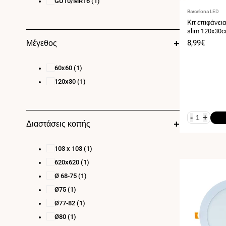
GU10/MR16
(1)
Προμηθευτής:
Barcelona LED
Κιτ επιφάνει
slim 120x30
Τιμή
8,99€
Μέγεθος
πώλησης
60x60
(1)
120x30
(1)
-
+
Διαστάσεις κοπής
103 x 103
(1)
620x620
(1)
Ø 68-75
(1)
Ø75
(1)
Ø77-82
(1)
Ø80
(1)