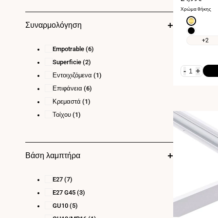
πώλησης
Χρώμα θήκης
Χρυσό
Συναρμολόγηση
Μαύρο
+2
Empotrable
(6)
Superficie
(2)
-
+
Εντοιχιζόμενα
(1)
Επιφάνεια
(6)
Κρεμαστά
(1)
Τοίχου
(1)
Βάση λαμπτήρα
E27
(7)
E27 G45
(3)
GU10
(5)