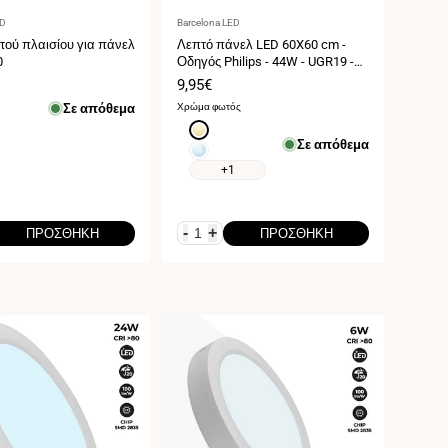
τής:
Προμηθευτής:
ED
Barcelona LED
τού πλαισίου για πάνελ
Λεπτό πάνελ LED 60X60 cm -
0
Οδηγός Philips - 44W - UGR19 -
IP40
Τιμή
9,95€
ς
πώλησης
Σε απόθεμα
Χρώμα φωτός
Ζεστό
Σε απόθεμα
λευκό
Ψυχρό
3000K
λευκό
+1
6000K
-
+
ΠΡΟΣΘΉΚΗ
ΠΡΟΣΘΉΚΗ