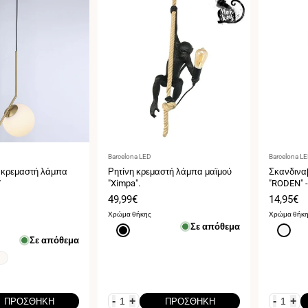
Προμηθευτής:
Προμηθευ
Barcelona LED
Barcelona L
 κρεμαστή λάμπα
Ρητίνη κρεμαστή λάμπα μαϊμού
Σκανδιναβ
7
"Ximpa".
"RODEN" -
Τιμή
49,99€
Τιμή
14,95€
πώλησης
πώληση
Χρώμα θήκης
Χρώμα θήκ
Σε απόθεμα
Μαύρο
Blanco
Σε απόθεμα
-
+
-
+
ΠΡΟΣΘΉΚΗ
ΠΡΟΣΘΉΚΗ