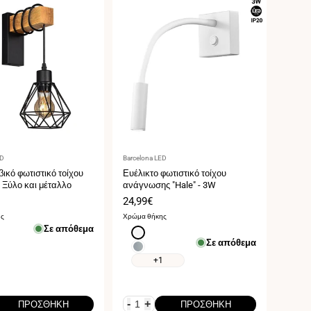
τής:
Προμηθευτής:
ED
Barcelona LED
ικό φωτιστικό τοίχου
Ευέλικτο φωτιστικό τοίχου
 Ξύλο και μέταλλο
ανάγνωσης "Hale" - 3W
Τιμή
24,99€
ς
πώλησης
ης
Χρώμα θήκης
Σε απόθεμα
Άσπρο
Σε απόθεμα
χρώμιο
+1
-
+
ΠΡΟΣΘΉΚΗ
ΠΡΟΣΘΉΚΗ