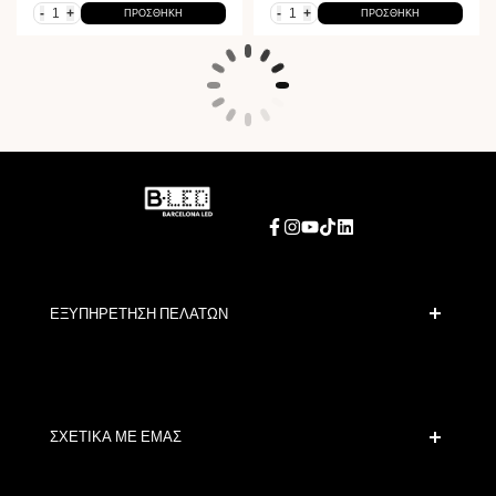
-
+
-
+
ΠΡΟΣΘΉΚΗ
ΠΡΟΣΘΉΚΗ
Facebook
Instagram
YouTube
TikTok
LinkedIn
ΕΞΥΠΗΡΕΤΗΣΗ ΠΕΛΑΤΩΝ
Ασφαλής Πληρωμή
Πολιτικές Αποστολής
Επικοινωνία
ΣΧΕΤΙΚΑ ΜΕ ΕΜΑΣ
Όροι Έκπτωσης
Πολιτικές Αλλαγών και Επιστροφών