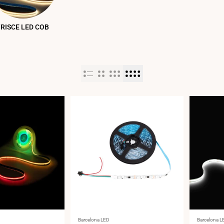
RISCE LED COB
Fornitore:
Fornitore:
Barcelona LED
Barcelona L