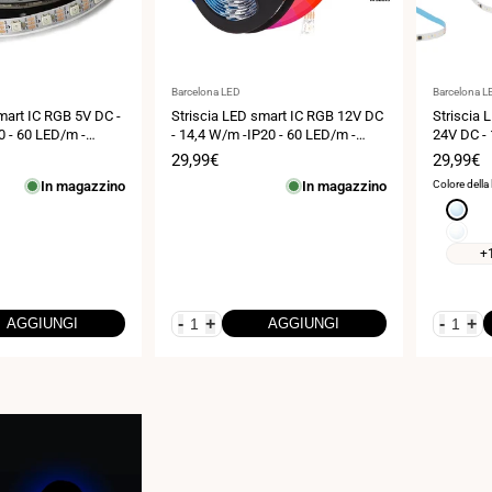
Fornitore:
Fornitore:
Barcelona LED
Barcelona L
mart IC RGB 5V DC -
Striscia LED smart IC RGB 12V DC
Striscia 
0 - 60 LED/m -
- 14,4 W/m -IP20 - 60 LED/m -
24V DC - 
m - 5 metri
Larghezza 10mm - 5 metri
120LED/m
Prezzo
29,99€
Prezzo
29,99€
metri
di
di
In magazzino
In magazzino
Colore della
vendita
vendita
Bianco
freddo
Bianco
6000K
neutro
+
4000K
-
+
-
+
AGGIUNGI
AGGIUNGI