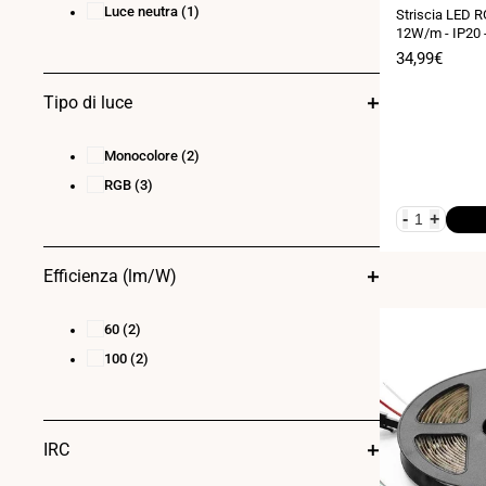
Luce neutra
(1)
Striscia LED 
12W/m - IP20 
Larghezza 10m
Prezzo
34,99€
di
vendita
Tipo di luce
Monocolore
(2)
RGB
(3)
-
+
Efficienza (lm/W)
60
(2)
100
(2)
IRC