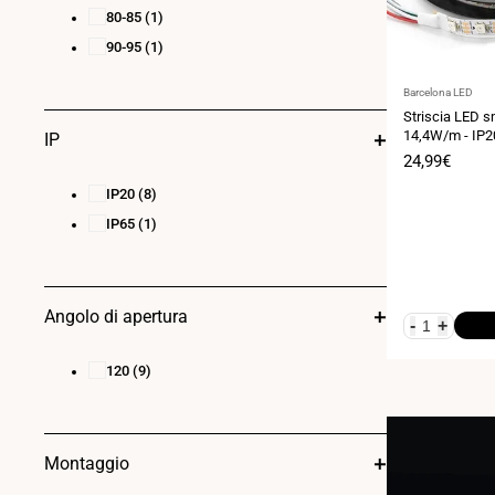
80-85
(1)
90-95
(1)
Fornitore:
Barcelona LED
Striscia LED s
14,4W/m - IP2
IP
Larghezza 10m
Prezzo
24,99€
di
vendita
IP20
(8)
IP65
(1)
Angolo di apertura
-
+
120
(9)
Montaggio