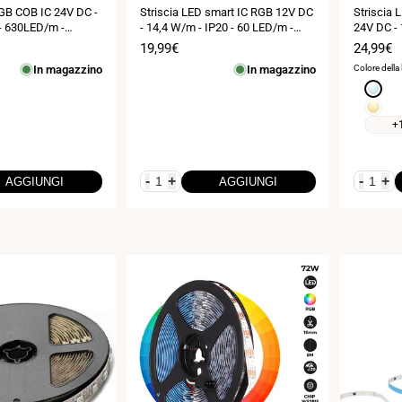
RGB COB IC 24V DC -
Striscia LED smart IC RGB 12V DC
Striscia
- 630LED/m -
- 14,4 W/m - IP20 - 60 LED/m -
24V DC - 
m - 5 metri
Larghezza 10mm - 5 metri
360LED/m
Prezzo
19,99€
Prezzo
24,99€
metri
di
di
In magazzino
In magazzino
Colore della
vendita
vendita
Bianco
freddo
Bianco
6000K
caldo
+
3000K
-
+
-
+
AGGIUNGI
AGGIUNGI