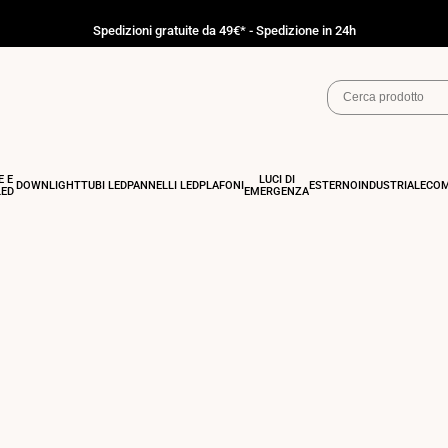
Spedizioni gratuite da 49€* - Spedizione in 24h
E E
LUCI DI
DOWNLIGHT
TUBI LED
PANNELLI LED
PLAFONI
ESTERNO
INDUSTRIALE
COM
LED
EMERGENZA