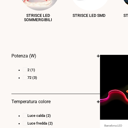
STRISCE LED
STRISCE LED SMD
ST
SOMMERGIBILI
Potenza (W)
2
(1)
72
(3)
Temperatura colore
Luce calda
(2)
Luce fredda
(2)
Fornitore:
Barcelona LED