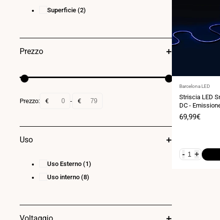
Superficie
(2)
Prezzo
Fornitore:
Barcelona LED
Striscia LED 
Prezzo:
€
-
€
DC - Emissione
10mm - IP20 - 
Prezzo
69,99€
di
vendita
Uso
-
+
Uso Esterno
(1)
Uso interno
(8)
Voltaggio