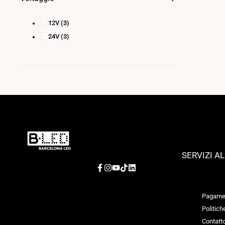
12V
(3)
24V
(3)
SERVIZI A
Facebook
Instagram
YouTube
TikTok
LinkedIn
Pagamen
Politich
Contatt