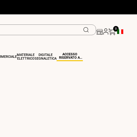
0
Pulsante Di 
ACCESSO
MATERIALE
DIGITALE
MERCIALE
RISERVATO AI
ELETTRICO
SEGNALETICA
PROFESSIONISTI