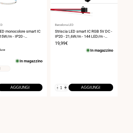
Fornitore:
ED
Barcelona LED
LED monocolore smart IC
Striscia LED smart IC RGB 5V DC -
15W/m - IP20 -
IP20 - 21,6W/m - 144 LED/m -
 - Larghezza 10mm - 10
Larghezza 12mm - 2 metri
Prezzo
19,99€
di
 luce
In magazzino
vendita
In magazzino
1
-
+
AGGIUNGI
AGGIUNGI