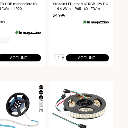
 LED COB monocolore IC
Striscia LED smart IC RGB 12V DC
12W/m - IP20 -
- 14,4 W/m - IP65 - 60 LED/m -
 - Larghezza 10mm - 5
Larghezza 10 mm - 5 metri
Prezzo
24,99€
di
 luce
In magazzino
vendita
In magazzino
1
-
+
AGGIUNGI
AGGIUNGI