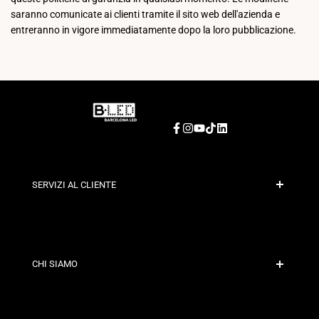
saranno comunicate ai clienti tramite il sito web dell'azienda e
entreranno in vigore immediatamente dopo la loro pubblicazione.
Facebook
Instagram
YouTube
TikTok
LinkedIn
SERVIZI AL CLIENTE
Pagamento Sicuro
Politiche di Spedizione
Contatto
CHI SIAMO
Condizioni di Sconto
Politiche di Cambi e Resi
Chi siamo?
Termini e Condizioni