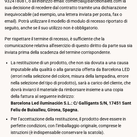
932418081, o all'indirizzo email: comercial@barcelonaled.com la
sua decisione di recedere dal contratto tramite una dichiarazione
inequivocabile (ad esempio, una lettera inviata per posta, fax o
email). Potrà utilizzare il modello di modulo di recesso riportato di
seguito, anche se il suo utilizzo non è obbligatorio.
Per rispettare il termine di recesso, è sufficiente che la
comunicazione relativa all'esercizio di questo diritto da parte sua sia
inviata prima della scadenza del termine corrispondente.
La restituzione di un prodotto, che non sia dovuta a una causa
imputabile alla qualità o alla garanzia offerta da Barcelona LED
(errori nella selezione del colore, misura della lampadina, errore
nella selezione del tipo di prodotto), sarà a carico del cliente, che
dovrà inviarci il materiale da rimborsare insieme a una copia
della fattura al seguente indirizzo:
Barcelona Led iluminación S.L.: C/ Galligants S/N, 17451 Sant
Feliu de Buixalleu, Girona, Spagna.
Per l’accettazione della restituzione, il prodotto deve essere in
perfette condizioni, con l’imballaggio originale, comprese le
istruzioni (è indispensabile conservare la scatola).