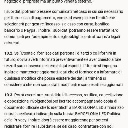
negozio di proprietà ma un punto vendita esterno.
I suoi dati potranno essere comunicati nel caso in cui sia necessario
per il processo di pagamento, come ad esempio con l'entità che
selezionerà per gestire l'incasso, sia esso con carta, bonifico
bancario o Paypal. Inoltre, i suoi dati potranno essere trattati e/o
comunicati per l'adempimento degli obblighi contrattuali e/o legali
esistenti.
10.2.
Se l'Utente ci fornisce dati personali di terzi o ce li fornirà in
futuro, dovrà averli informati preventivamente e aver chiesto a tale
terzo il suo consenso nei termini qui esposti. L'Utente si impegna
inoltre a mantenere aggiornati i dati che ci fornisce e a informare di
qualsiasi modifica che possa esistere dei dati, altrimenti si
considererà che non sono stati modificati e sono esatti e aggiornati.
10.3.
Potrà esercitare i suoi diritti di accesso, rettifica, cancellazione
e opposizione, rivolgendosi per iscritto accompagnando copia di
documento ufficiale che lo identifichi a BARCELONA LED all'indirizzo
sopra specificato indicando sulla busta: BARCELONA LED Politica
della Privacy. Inoltre, dovrà essere maggiorenne per potersi
registrare, fornire i suoi dati e, se del caso, contrattare con noi.