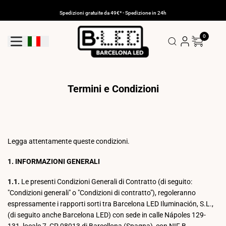
Vai
al
Spedizioni gratuite da 49€* - Spedizione in 24h
contenuto
0
Pulsante Di Geolocalizzazione: Italia
Termini e Condizioni
Legga attentamente queste condizioni.
1. INFORMAZIONI GENERALI
1.1.
Le presenti Condizioni Generali di Contratto (di seguito:
"Condizioni generali" o "Condizioni di contratto"), regoleranno
espressamente i rapporti sorti tra Barcelona LED Iluminación, S.L.,
(di seguito anche Barcelona LED) con sede in calle Nápoles 129-