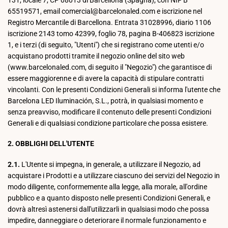
131, locale 7, CP 08013 di Barcellona (Spagna), con NIF B
65519571, email comercial@barcelonaled.com e iscrizione nel
Registro Mercantile di Barcellona. Entrata 31028996, diario 1106
iscrizione 2143 tomo 42399, foglio 78, pagina B-406823 iscrizione
1, e i terzi (di seguito, "Utenti") che si registrano come utenti e/o
acquistano prodotti tramite il negozio online del sito web
(www.barcelonaled.com, di seguito il "Negozio") che garantisce di
essere maggiorenne e di avere la capacità di stipulare contratti
vincolanti. Con le presenti Condizioni Generali si informa l'utente che
Barcelona LED Iluminación, S.L., potrà, in qualsiasi momento e
senza preavviso, modificare il contenuto delle presenti Condizioni
Generali e di qualsiasi condizione particolare che possa esistere.
2. OBBLIGHI DELL'UTENTE
2.1.
L'Utente si impegna, in generale, a utilizzare il Negozio, ad
acquistare i Prodotti e a utilizzare ciascuno dei servizi del Negozio in
modo diligente, conformemente alla legge, alla morale, all'ordine
pubblico e a quanto disposto nelle presenti Condizioni Generali, e
dovrà altresì astenersi dall'utilizzarli in qualsiasi modo che possa
impedire, danneggiare o deteriorare il normale funzionamento e