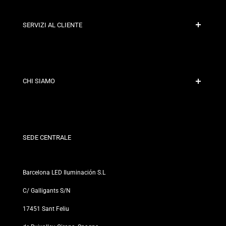
SERVIZI AL CLIENTE
Pagamento Sicuro
Politiche di Spedizione
Contatto
CHI SIAMO
Condizioni di Sconto
Politiche di Cambi e Resi
Chi siamo?
Termini e Condizioni
Per Professionisti
Politica sulla Privacy
I nostri negozi
SEDE CENTRALE
Barcelona LED Iluminación S.L
C/ Galligants S/N
17451 Sant Feliu