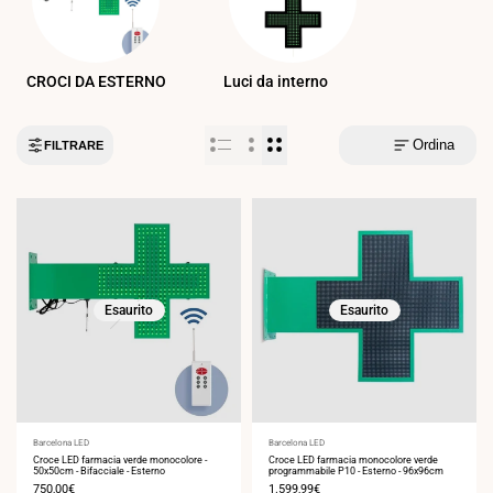
CROCI DA ESTERNO
Luci da interno
Ordina
FILTRARE
Esaurito
Esaurito
Fornitore:
Barcelona LED
Fornitore:
Barcelona LED
Croce LED farmacia verde monocolore -
Croce LED farmacia monocolore verde
50x50cm - Bifacciale - Esterno
programmabile P10 - Esterno - 96x96cm
Prezzo
750,00€
Prezzo
1.599,99€