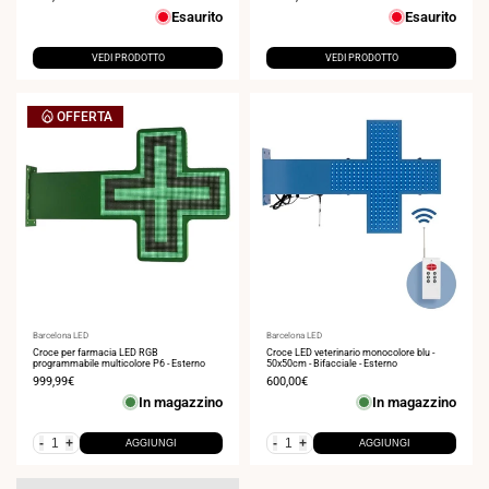
di
di
Esaurito
Esaurito
vendita
vendita
VEDI PRODOTTO
VEDI PRODOTTO
OFFERTA
Fornitore:
Barcelona LED
Fornitore:
Barcelona LED
Croce per farmacia LED RGB
Croce LED veterinario monocolore blu -
programmabile multicolore P6 - Esterno
50x50cm - Bifacciale - Esterno
Prezzo
999,99€
Prezzo
600,00€
di
di
In magazzino
In magazzino
vendita
vendita
-
+
-
+
AGGIUNGI
AGGIUNGI