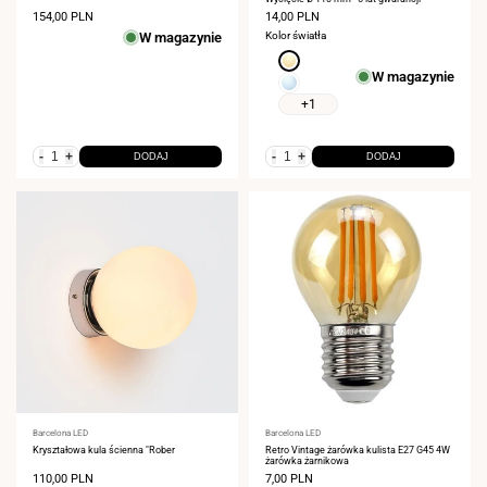
Cena
154,00 PLN
Cena
14,00 PLN
sprzedaży
sprzedaży
W magazynie
Kolor światła
Ciepła
W magazynie
biel
Zimna
3000K
biel
+1
6000K
-
+
-
+
DODAJ
DODAJ
Dostawca:
Barcelona LED
Dostawca:
Barcelona LED
Kryształowa kula ścienna "Rober
Retro Vintage żarówka kulista E27 G45 4W
żarówka żarnikowa
Cena
110,00 PLN
Cena
7,00 PLN