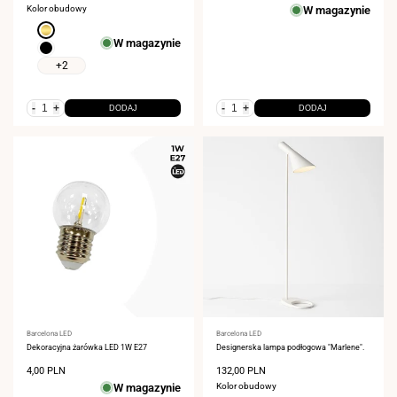
sprzedaży
sprzedaży
Kolor obudowy
W magazynie
Złoty
W magazynie
Czarny
+2
-
+
-
+
DODAJ
DODAJ
Dostawca:
Barcelona LED
Dostawca:
Barcelona LED
Dekoracyjna żarówka LED 1W E27
Designerska lampa podłogowa "Marlene".
Cena
4,00 PLN
Cena
132,00 PLN
sprzedaży
sprzedaży
W magazynie
Kolor obudowy