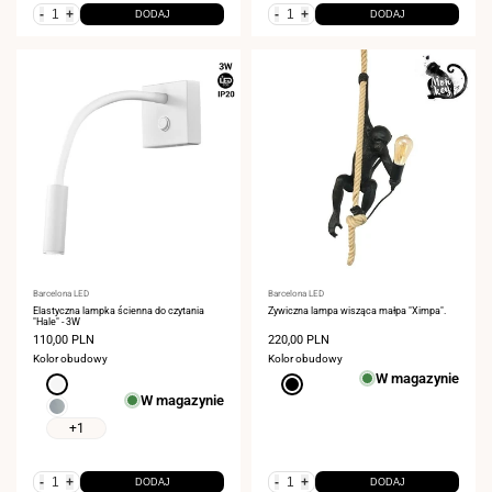
-
+
-
+
DODAJ
DODAJ
Dostawca:
Barcelona LED
Dostawca:
Barcelona LED
Elastyczna lampka ścienna do czytania
Żywiczna lampa wisząca małpa "Ximpa".
"Hale" - 3W
Cena
110,00 PLN
Cena
220,00 PLN
sprzedaży
sprzedaży
Kolor obudowy
Kolor obudowy
W magazynie
Biały
Czarny
W magazynie
chrom
+1
-
+
-
+
DODAJ
DODAJ