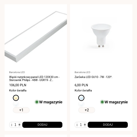
Dostawca:
Barcelona LED
Dostawca:
Barcelona LED
Wąski natynkowy panel LED 120X30 cm -
Żarówka LED GU10 - 7W - 120º.
Sterownik Philips - 44W - UGR19 - Z
ZESTAWEM MONTAŻOWYM
Cena
106,00 PLN
Cena
6,00 PLN
sprzedaży
sprzedaży
Kolor światła
Kolor światła
Ciepła
Zimna
W magazynie
W magazynie
biel
biel
Neutralna
Neutralna
3000K
6000K
biel
biel
+1
+2
4000K
4000K
-
+
-
+
DODAJ
DODAJ