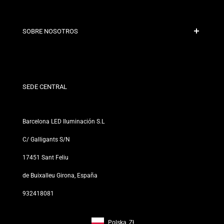
Bezpieczna płatność
Polityka wysyłki
Kontakt
SOBRE NOSOTROS
Warunki rabatu
Polityka zwrotów i wymian
Kim jesteśmy?
Warunki i zasady
Dla Profesjonalistów
Polityka prywatności
Nasze Sklepy
SEDE CENTRAL
Barcelona LED Iluminación S.L
C/ Galligants S/N
17451 Sant Feliu
de Buixalleu Girona, España
932418081
Polska
Zł