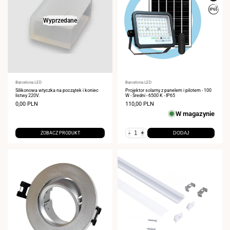
Wyprzedane
Dostawca:
Barcelona LED
Dostawca:
Barcelona LED
Silikonowa wtyczka na początek i koniec
Projektor solarny z panelem i pilotem - 100
listwy 220V.
W - Średni - 6500 K - IP65
Cena
0,00 PLN
Cena
110,00 PLN
sprzedaży
sprzedaży
W magazynie
-
+
ZOBACZ PRODUKT
DODAJ