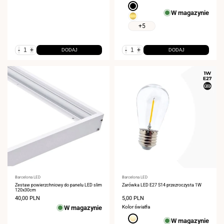
Czarny
W magazynie
Złoty
+5
-
+
-
+
DODAJ
DODAJ
Dostawca:
Barcelona LED
Dostawca:
Barcelona LED
Zestaw powierzchniowy do panelu LED slim
Żarówka LED E27 S14 przezroczysta 1W
120x30cm
Cena
40,00 PLN
Cena
5,00 PLN
sprzedaży
sprzedaży
W magazynie
Kolor światła
Ciepła
W magazynie