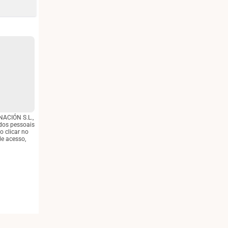
NACIÓN S.L.,
ados pessoais
o clicar no
de acesso,