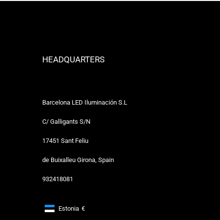
HEADQUARTERS
Barcelona LED Iluminación S.L
C/ Galligants S/N
17451 Sant Feliu
de Buixalleu Girona, Spain
932418081
Estonia
€
Footer: Estonia, €