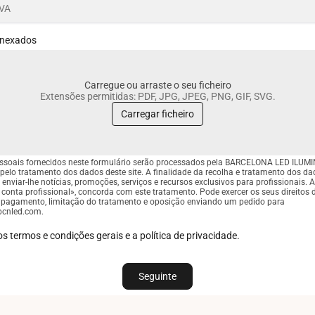
anexados
Carregue ou arraste o seu ficheiro
Extensões permitidas: PDF, JPG, JPEG, PNG, GIF, SVG.
Carregar ficheiro
ssoais fornecidos neste formulário serão processados pela BARCELONA LED ILUMI
pelo tratamento dos dados deste site. A finalidade da recolha e tratamento dos d
é enviar-lhe notícias, promoções, serviços e recursos exclusivos para profissionais. A
 conta profissional», concorda com este tratamento. Pode exercer os seus direitos 
, apagamento, limitação do tratamento e oposição enviando um pedido para
bcnled.com.
os termos e condições gerais e a política de privacidade.
Seguinte