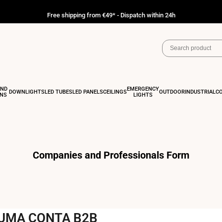
Free shipping from €49* - Dispatch within 24h
AND
EMERGENCY
DOWNLIGHTS
LED TUBES
LED PANELS
CEILINGS
OUTDOOR
INDUSTRIAL
C
ONS
LIGHTS
Companies and Professionals Form
 UMA CONTA B2B