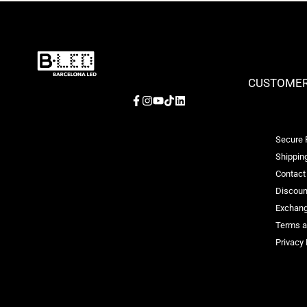
CUSTOMER
Facebook
Instagram
YouTube
TikTok
LinkedIn
Secure
Shipping
Contact
Discoun
Exchang
Terms a
Privacy 