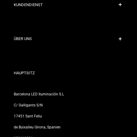
KUNDENDIENST
Sichere Zahlung
Versandrichtlinien
Kontakt
ÜBER UNS
Rabattbedingungen
Rückgabe- und Umtauschrichtlinien
Wer sind wir?
Allgemeine Geschäftsbedingungen
Für Fachleute
Datenschutzerklärung
Unsere Geschäfte
HAUPTSITZ
Barcelona LED Iluminación S.L
C/ Galligants S/N
17451 Sant Feliu
de Buixalleu Girona, Spanien