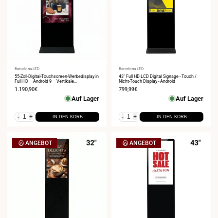
Anbieter:
Barcelona LED
Anbieter:
Barcelona LED
55-Zoll-Digital-Touchscreen-Werbedisplay in
43" Full HD LCD Digital Signage - Touch /
Full HD – Android 9 – Vertikale
Nicht-Touch Display - Android
Innenwerbung
Verkaufspreis
1.190,90€
Verkaufspreis
799,99€
Auf Lager
Auf Lager
-
+
-
+
IN DEN KORB
IN DEN KORB
ANGEBOT
ANGEBOT