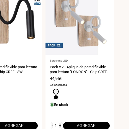
Proveedor:
Prov
Barcelona LED
Barce
ed flexible para lectura
Pack x 2 - Aplique de pared flexible
Pack
hip CREE - 3W
para lectura "LONDON" - Chip CREE -
para
3W
"LO
Precio
44,95€
Pre
54,
de
de
Color carcasa
Color
venta
ven
Blanco
N
Negro
Bl
En stock
E
-
+
-
AGREGAR
AGREGAR