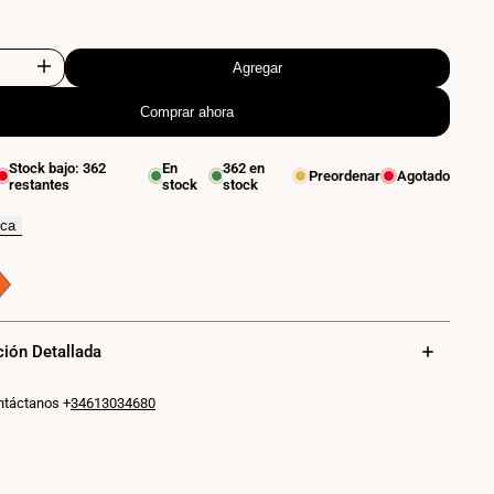
ada
Agregar
Aumentar
Comprar ahora
cantidad
para
Stock bajo:
362
En
362
en
Preordenar
Agotado
restantes
stock
stock
Aplique
de
ica
pared
flexible
para
ción Detallada
lectura
ntáctanos +
34613034680
"
"LONDON"
-
Chip