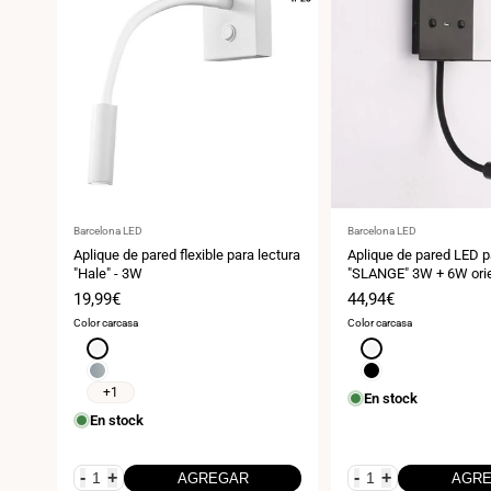
Proveedor:
Proveedor:
Barcelona LED
Barcelona LED
Aplique de pared flexible para lectura
Aplique de pared LED p
"Hale" - 3W
"SLANGE" 3W + 6W orie
base de carga USB
Precio
19,99€
Precio
44,94€
de
de
Color carcasa
Color carcasa
venta
venta
Blanco
Blanco
Cromo
Negro
+1
En stock
En stock
-
+
-
+
AGREGAR
AGR