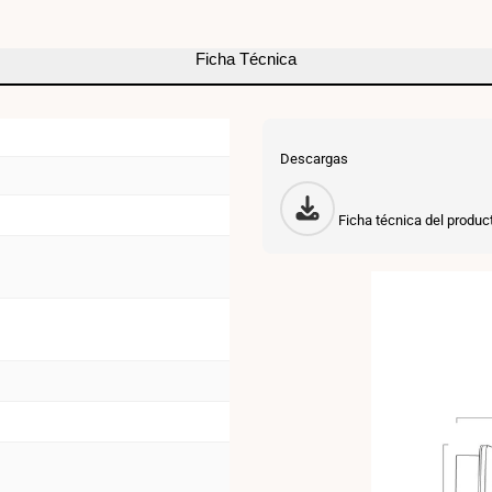
CREE
-
Ficha Técnica
3W
-
Descargas
USB+US
Ficha técnica del produc