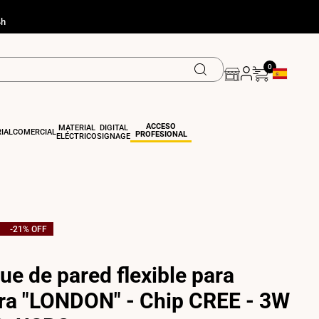
4h
0
Geolocation
ACCESO
MATERIAL
DIGITAL
IAL
COMERCIAL
PROFESIONAL
ELÉCTRICO
SIGNAGE
-
21
% OFF
ue de pared flexible para
ura "LONDON" - Chip CREE - 3W