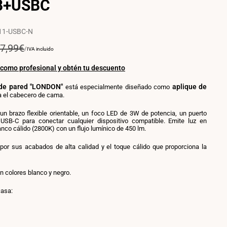
B+USBC
11-USBC-N
recio
7,99€
PRECIO
POR
/
IVA incluido
POR
egular
UNIDAD
 como profesional y obtén tu descuento
 de pared "LONDON"
aplique de
está especialmente diseñado como
 el cabecero de cama.
un brazo flexible orientable, un foco LED de 3W de potencia, un puerto
SB-C para conectar cualquier dispositivo compatible. Emite luz en
anco cálido (2800K) con un flujo lumínico de 450 lm.
por sus acabados de alta calidad y el toque cálido que proporciona la
n colores blanco y negro.
casa:
ante
co