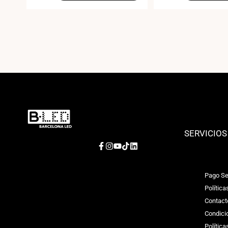
SERVICIOS
Facebook
Instagram
YouTube
TikTok
LinkedIn
Pago Se
Política
Contact
Condici
Polític