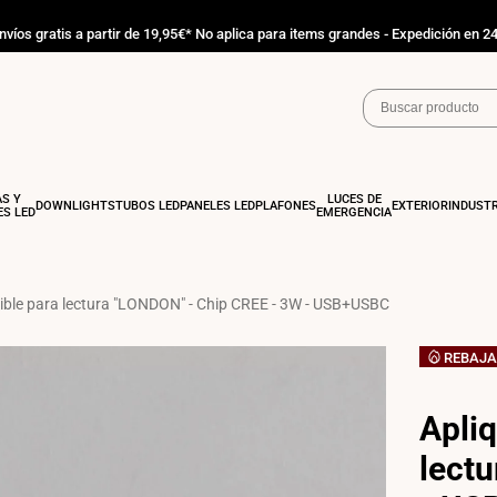
nvíos gratis a partir de 19,95€* No aplica para items grandes - Expedición en 2
AS Y
LUCES DE
DOWNLIGHTS
TUBOS LED
PANELES LED
PLAFONES
EXTERIOR
INDUSTR
S LED
EMERGENCIA
xible para lectura "LONDON" - Chip CREE - 3W - USB+USBC
REBAJA
Apliq
lect