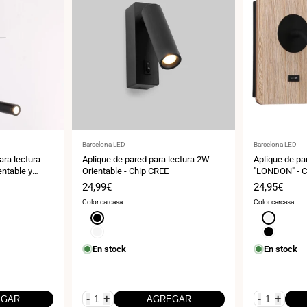
Proveedor:
Proveedor:
Barcelona LED
Barcelona LED
ara lectura
Aplique de pared para lectura 2W -
Aplique de par
ntable y
Orientable - Chip CREE
"LONDON" - C
Precio
24,99€
Precio
24,95€
de
de
Color carcasa
Color carcasa
venta
venta
Negro
Blanco
Blanco
Negro
En stock
En stock
-
+
-
+
EGAR
AGREGAR