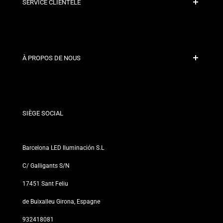
SERVICE CLIENTÈLE
Paiement sécurisé
Politiques d'expédition
Contact
À PROPOS DE NOUS
Conditions de Remise
Politiques de changements et de retours
Qui sommes-nous ?
Termes et Conditions
Pour les Professionnels
Politique de Confidentialité
Nos Magasins
SIÈGE SOCIAL
Barcelona LED Iluminación S.L
C/ Galligants S/N
17451 Sant Feliu
de Buixalleu Girona, Espagne
932418081