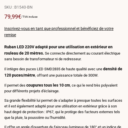
SKU :
B1540-BN
Prix
79,99€
PRIX
PAR
/
TVA incluse
PAR
de
UNITÉ
vente
Inscrivez-vous en tant que professionnel et bénéficiez de votre
remise
Ruban LED 220V adapté pour une utilisation en extérieur en
rouleau de 20 mètres.
Se connecte directement au courant électrique
sans besoin de transformateur ni de redresseur.
densité de
Il intègre des puces LED SMD2835 de haute qualité avec une
120 puces/mètre
, offrant une puissance totale de 300W.
coupures tous les 10 cm
Il permet des
, ce qui le rend très polyvalent
pour différents projets d'éclairage.
Sa grande flexibilité lui permet de s'adapter à presque toutes les surfaces
et il est également adapté pour une utilisation en extérieur grâce à son
haut degré de protection : IP67, qui le protège des facteurs externes tels
que la pluie, la poussière ou l'humidité.
Il offre un angle d'ouverture du faisceau lumineux de 180° et un indice de