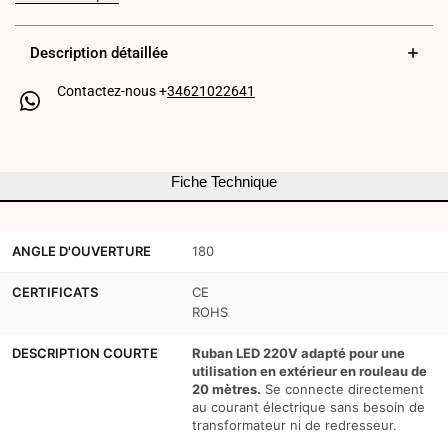
LED
LED
Description détaillée
220V
220V
Contactez-nous +
34621022641
-
-
300W
300W
(2400xSMD2835)
(2400xSMD2835)
Fiche Technique
-
-
12mm
12mm
ANGLE D'OUVERTURE
180
-
-
Extérieur
Extérieur
CERTIFICATS
CE
ROHS
:
:
DESCRIPTION COURTE
Ruban LED 220V adapté pour une
IP67
IP67
utilisation en extérieur en rouleau de
20 mètres.
Se connecte directement
-
-
au courant électrique sans besoin de
20
20
transformateur ni de redresseur.