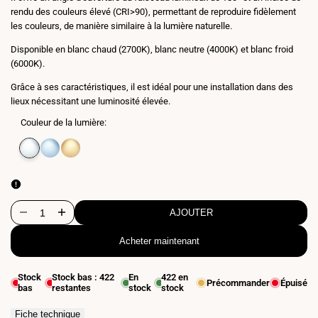
rendu des couleurs élevé (CRI>90), permettant de reproduire fidèlement
les couleurs, de manière similaire à la lumière naturelle.
Disponible en blanc chaud (2700K), blanc neutre (4000K) et blanc froid
(6000K).
Grâce à ses caractéristiques, il est idéal pour une installation dans des
lieux nécessitant une luminosité élevée.
Couleur de la lumière:
Variante
Blanc
Variante
Blanc
Variante
Blanc
épuisée
neutre
épuisée
froid
épuisée
extra
4000K
6500K
chaud
2700K
AJOUTER
Diminuer
Augmenter
Acheter maintenant
la
la
quantité
quantité
Stock
Stock bas :
422
En
422
en
Précommander
Épuisé
bas
restantes
stock
stock
pour
pour
Ruban
Ruban
Fiche technique