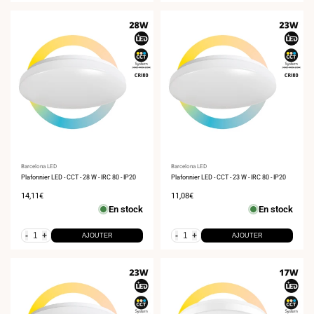
Fournisseur
Barcelona LED
Fournisseur
Barcelona LED
:
Plafonnier LED - CCT - 28 W - IRC 80 - IP20
:
Plafonnier LED - CCT - 23 W - IRC 80 - IP20
Prix
14,11€
Prix
11,08€
de
de
En stock
En stock
vente
vente
-
+
-
+
AJOUTER
AJOUTER