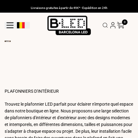
Aller
au
Livraisons gratuites à partir de 49€* - Expédition en 24h
contenu
0
Bouton De Géolocalisation: Belgique
PLAFONNIERS D'INTÉRIEUR
Trouvez le plafonnier LED parfait pour éclairer n'importe quel espace
dans notre boutique en ligne. Nous proposons une large sélection
de plafonniers d'intérieur et d'extérieur avec des designs modernes
et intemporels, en différentes dimensions, tailles et puissances pour
s'adapter à chaque espace ou projet. De plus, leur installation facile
sans besoin de faire des ouvertures dans le plafond en fait une