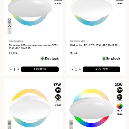
Fournisseur
Barcelona LED
Fournisseur
Barcelona LED
:
Plafonnier LED avec télécommande - CCT -
:
Plafonnier LED - CCT - 17 W - IRC 80 - IP20
23 W - IRC 80 - IP20
Prix
13,10€
Prix
9,06€
de
de
En stock
En stock
vente
vente
-
+
-
+
AJOUTER
AJOUTER