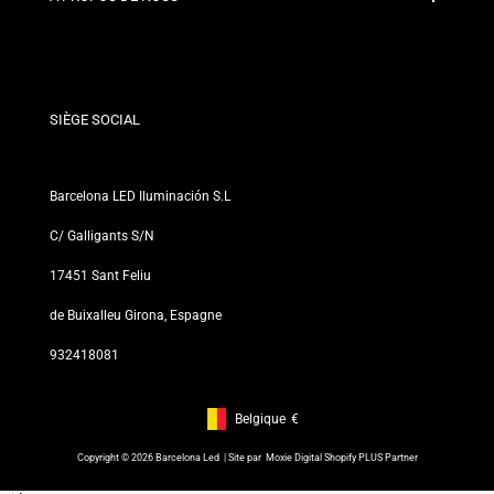
Conditions de Remise
Politiques de changements et de retours
Qui sommes-nous ?
Termes et Conditions
Pour les Professionnels
Politique de Confidentialité
Nos Magasins
SIÈGE SOCIAL
Barcelona LED Iluminación S.L
C/ Galligants S/N
17451 Sant Feliu
de Buixalleu Girona, Espagne
932418081
Belgique
€
Footer: Belgique, €
Copyright © 2026 Barcelona Led | Site par
Moxie Digital Shopify PLUS Partner