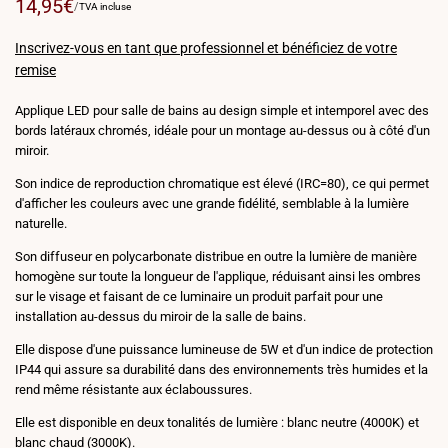
Prix
14,95€
PRIX
PAR
/
TVA incluse
PAR
de
UNITÉ
vente
Inscrivez-vous en tant que professionnel et bénéficiez de votre
remise
Applique LED pour salle de bains au design simple et intemporel avec des
bords latéraux chromés, idéale pour un montage au-dessus ou à côté d'un
miroir.
Son indice de reproduction chromatique est élevé (IRC=80), ce qui permet
d'afficher les couleurs avec une grande fidélité, semblable à la lumière
naturelle.
Son diffuseur en polycarbonate distribue en outre la lumière de manière
homogène sur toute la longueur de l'applique, réduisant ainsi les ombres
sur le visage et faisant de ce luminaire un produit parfait pour une
installation au-dessus du miroir de la salle de bains.
Elle dispose d'une puissance lumineuse de 5W et d'un indice de protection
IP44 qui assure sa durabilité dans des environnements très humides et la
rend même résistante aux éclaboussures.
Elle est disponible en deux tonalités de lumière : blanc neutre (4000K) et
blanc chaud (3000K).