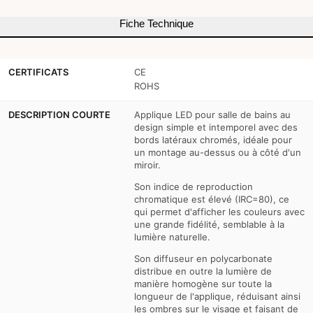
salle
salle
Fiche Technique
de
de
bains
bains
CERTIFICATS
CE
-
-
ROHS
5W
5W
DESCRIPTION COURTE
Applique LED pour salle de bains au
design simple et intemporel avec des
bords latéraux chromés, idéale pour
un montage au-dessus ou à côté d'un
miroir.
Son indice de reproduction
chromatique est élevé (IRC=80), ce
qui permet d'afficher les couleurs avec
une grande fidélité, semblable à la
lumière naturelle.
Son diffuseur en polycarbonate
distribue en outre la lumière de
manière homogène sur toute la
longueur de l'applique, réduisant ainsi
les ombres sur le visage et faisant de