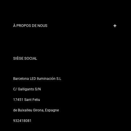
Paiement sécurisé
Politiques d'expédition
Contact
À PROPOS DE NOUS
Conditions de Remise
Politiques de changements et de retours
Qui sommes-nous ?
Termes et Conditions
Pour les Professionnels
Politique de Confidentialité
Nos Magasins
SIÈGE SOCIAL
Barcelona LED Iluminación S.L
C/ Galligants S/N
17451 Sant Feliu
de Buixalleu Girona, Espagne
932418081