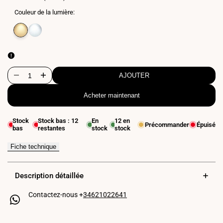
Couleur de la lumière:
Variante
Blanc
Variante
Blanc
épuisée
chaud
épuisée
neutre
3000K
4000K
AJOUTER
Diminuer
Augmenter
Acheter maintenant
la
la
quantité
quantité
Stock
Stock bas :
12
En
12
en
Précommander
Épuisé
bas
restantes
stock
stock
pour
pour
Applique
Applique
Fiche technique
LED
LED
Description détaillée
pour
pour
Contactez-nous +
34621022641
miroir
miroir
de
de