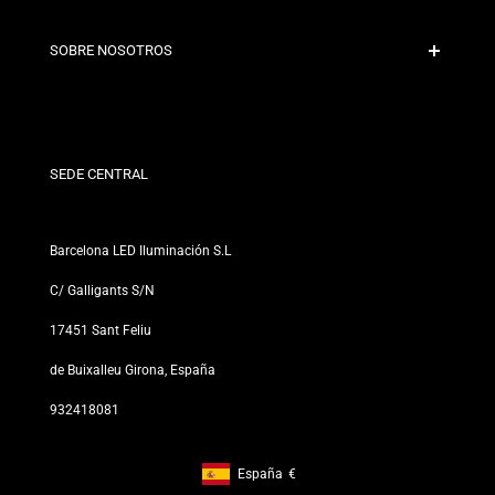
Políticas de Envío
Contacto
SOBRE NOSOTROS
Condiciones de Descuento
Políticas de Cambios y Devoluciones
¿Quiénes somos?
Términos y Condiciones
Para Profesionales
Política de Privacidad
Nuestras Tiendas
SEDE CENTRAL
Barcelona LED Iluminación S.L
C/ Galligants S/N
17451 Sant Feliu
de Buixalleu Girona, España
932418081
España
€
Footer: España, €