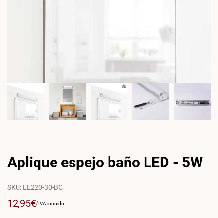
Aplique espejo baño LED - 5W
SKU:
LE220-30-BC
Precio
12,95€
PRECIO
POR
/
IVA incluido
POR
de
UNIDAD