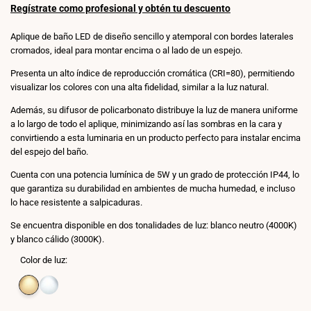
venta
Regístrate como profesional y obtén tu descuento
Aplique de baño LED de diseño sencillo y atemporal con bordes laterales
cromados, ideal para montar encima o al lado de un espejo.
Presenta un alto índice de reproducción cromática (CRI=80), permitiendo
visualizar los colores con una alta fidelidad, similar a la luz natural.
Además, su difusor de policarbonato distribuye la luz de manera uniforme
a lo largo de todo el aplique, minimizando así las sombras en la cara y
convirtiendo a esta luminaria en un producto perfecto para instalar encima
del espejo del baño.
Cuenta con una potencia lumínica de 5W y un grado de protección IP44, lo
que garantiza su durabilidad en ambientes de mucha humedad, e incluso
lo hace resistente a salpicaduras.
Se encuentra disponible en dos tonalidades de luz: blanco neutro (4000K)
y blanco cálido (3000K).
Color de luz:
Variante
Blanco
Variante
Blanco
agotada
cálido
agotada
neutro