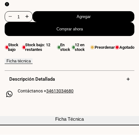
3000K
4000K
Agregar
Disminuir
Aumentar
Comprar ahora
cantidad
cantidad
para
para
Stock
Stock bajo:
12
En
12
en
Preordenar
Agotado
bajo
restantes
stock
stock
Aplique
Aplique
espejo
espejo
Ficha técnica
baño
baño
Descripción Detallada
LED
LED
Contáctanos +
34613034680
-
-
5W
5W
Ficha Técnica