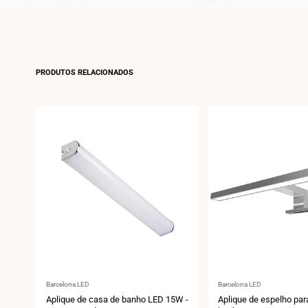
PRODUTOS RELACIONADOS
Fornecedor:
Fornecedor:
Barcelona LED
Barcelona LED
Aplique de casa de banho LED 15W -
Aplique de espelho par