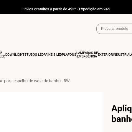
Envios gratuitos a partir de 49€* - Expedição em 24h
 E
LÂMPADAS DE
DOWNLIGHTS
TUBOS LED
PAINÉIS LED
PLAFONS
EXTERIOR
INDUSTRIAL
LED
EMERGÊNCIA
ue para espelho de casa de banho - 5W
Apliq
banh