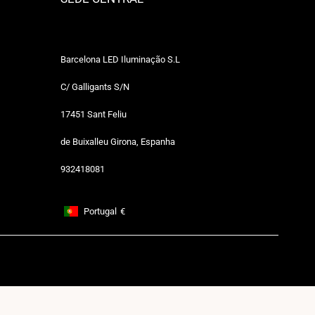
Barcelona LED Iluminação S.L
C/ Galligants S/N
17451 Sant Feliu
de Buixalleu Girona, Espanha
932418081
Portugal
€
Footer: Portugal, €