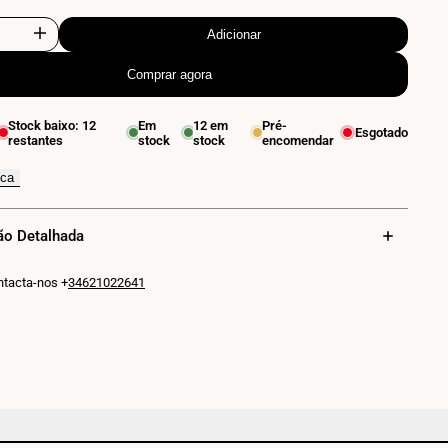
Adicionar
Aumentar
Comprar agora
e
quantidade
para
Stock baixo:
12
Em
12
em
Pré-
Esgotado
restantes
stock
stock
encomendar
Aplique
para
ica
espelho
ão Detalhada
de
casa
ntacta-nos +
34621022641
de
banho
-
5W