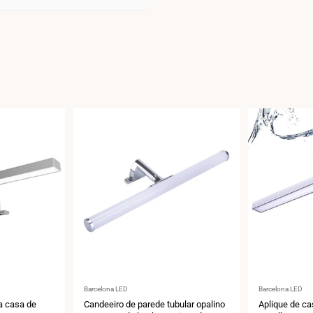
Fornecedor:
Fornecedor:
Barcelona LED
Barcelona LED
a casa de
Candeeiro de parede tubular opalino
Aplique de c