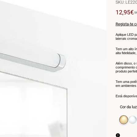
SKU:
LE220
Preço
12,95€
P
/
I
P
de
U
venda
Regista-te 
Aplique LED p
laterais crom
Tem um alto ín
alta fidelidade
Além disso, o 
comprimento d
produto perfei
Tem uma potên
em ambientes m
Está disponíve
Cor da luz
Variante
Branco
Vari
Bran
esgotada
quente
esgo
neut
3000K
4000