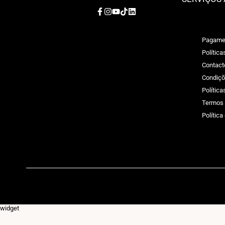
Facebook
Instagram
YouTube
TikTok
LinkedIn
Pagame
Política
Contact
Condiçõ
Polític
Termos 
Política
widget