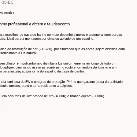
-30-BC
REÇO
POR
VA incluído
OR
NIDADE
como profissional e obtém o teu desconto
ara espelhos de casa de banho com um desenho simples e atemporal com bordas
adas, ideal para a montagem por cima ou ao lado de um espelho.
dice de restituição de cor (CRI=80), possibilitando que as cores sejam exibidas com
, semelhante à luz natural.
seu difusor em policarbonato distribui a luz uniformemente ao longo de todo o
o aplique, diminuindo assim as sombras no rosto e tornando esta luminária um
to para instalação por cima do espelho da casa de banho.
cia luminosa de 5W e um grau de proteção IP44, o que garante a sua durabilidade
uito úmidos, e até o torna resistente a salpicos.
l em dois tons de luz: branco neutro (4000K) e branco quente (3000K).
:
ante
co
tada
ro
K