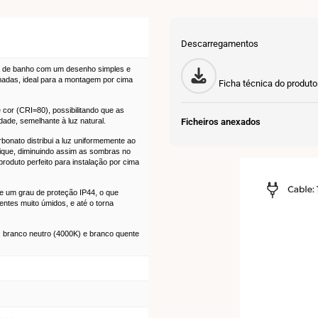
Descarregamentos
a de banho com um desenho simples e
madas, ideal para a montagem por cima
Ficha técnica do produto
e cor (CRI=80), possibilitando que as
idade, semelhante à luz natural.
Ficheiros anexados
rbonato distribui a luz uniformemente ao
lique, diminuindo assim as sombras no
produto perfeito para instalação por cima
 um grau de proteção IP44, o que
entes muito úmidos, e até o torna
z: branco neutro (4000K) e branco quente