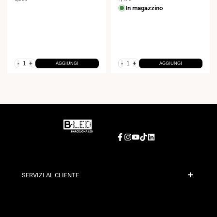
di
di
In magazzino
vendita
vendita
-
+
-
+
AGGIUNGI
AGGIUNGI
Facebook
Instagram
YouTube
TikTok
LinkedIn
SERVIZI AL CLIENTE
Pagamento Sicuro
Politiche di Spedizione