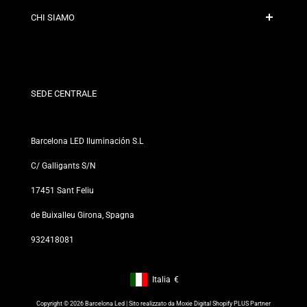
Contatto
CHI SIAMO
Condizioni di Sconto
Politiche di Cambi e Resi
Chi siamo?
Termini e Condizioni
Per Professionisti
Politica sulla Privacy
I nostri negozi
SEDE CENTRALE
Barcelona LED Iluminación S.L
C/ Galligants S/N
17451 Sant Feliu
de Buixalleu Girona, Spagna
932418081
Italia
€
Footer: Italia, €
Copyright © 2026 Barcelona Led | Sito realizzato da
Moxie Digital Shopify PLUS Partner