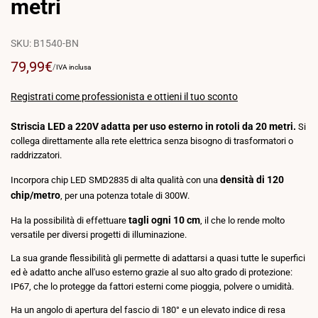
metri
SKU:
B1540-BN
Prezzo
79,99€
PREZZO
PER
/
IVA inclusa
PER
di
UNITÀ
vendita
Registrati come professionista e ottieni il tuo sconto
Striscia LED a 220V adatta per uso esterno in rotoli da 20 metri.
Si
collega direttamente alla rete elettrica senza bisogno di trasformatori o
raddrizzatori.
densità di 120
Incorpora chip LED SMD2835 di alta qualità con una
chip/metro
, per una potenza totale di 300W.
tagli ogni 10 cm
Ha la possibilità di effettuare
, il che lo rende molto
versatile per diversi progetti di illuminazione.
La sua grande flessibilità gli permette di adattarsi a quasi tutte le superfici
ed è adatto anche all'uso esterno grazie al suo alto grado di protezione:
IP67, che lo protegge da fattori esterni come pioggia, polvere o umidità.
Ha un angolo di apertura del fascio di 180° e un elevato indice di resa