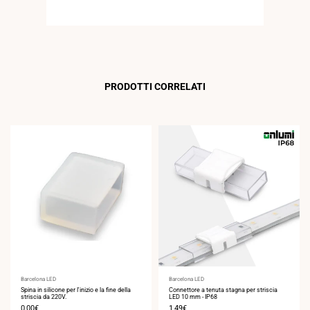
PRODOTTI CORRELATI
Fornitore:
Barcelona LED
Fornitore:
Barcelona LED
Spina in silicone per l'inizio e la fine della
Connettore a tenuta stagna per striscia
striscia da 220V.
LED 10 mm - IP68
Prezzo
0,00€
Prezzo
1,49€