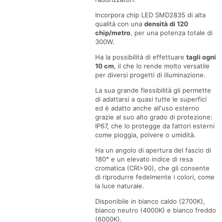
da
da
Incorpora chip LED SMD2835 di alta
20
20
qualità con una
densità di 120
chip/metro
, per una potenza totale di
metri
metri
300W.
Ha la possibilità di effettuare
tagli ogni
10 cm
, il che lo rende molto versatile
per diversi progetti di illuminazione.
La sua grande flessibilità gli permette
di adattarsi a quasi tutte le superfici
ed è adatto anche all'uso esterno
grazie al suo alto grado di protezione:
IP67, che lo protegge da fattori esterni
come pioggia, polvere o umidità.
Ha un angolo di apertura del fascio di
180° e un elevato indice di resa
cromatica (CRI>90), che gli consente
di riprodurre fedelmente i colori, come
la luce naturale.
Disponibile in bianco caldo (2700K),
bianco neutro (4000K) e bianco freddo
(6000K).