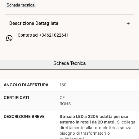
Scheda tecnica
LED
LED
220V
220V
Descrizione Dettagliata
-
-
Contattaci +
34621022641
300W
300W
(2400xSMD2835)
(2400xSMD2835)
-
-
Scheda Tecnica
12mm
12mm
-
-
ANGOLO DI APERTURA
180
Per
Per
CERTIFICATI
CE
esterni:
esterni:
ROHS
IP67
IP67
DESCRIZIONE BREVE
Striscia LED a 220V adatta per uso
-
-
esterno in rotoli da 20 metri.
Si collega
direttamente alla rete elettrica senza
Rotolo
Rotolo
bisogno di trasformatori o
raddrizzatori.