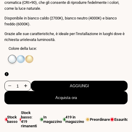
cromatica (CRI>90), che gli consente di riprodurre fedelmente i colori,
come la luce naturale.
Disponibile in bianco caldo (2700K), bianco neutro (4000K) e bianco
freddo (6000K).
Grazie alle sue caratteristiche, è ideale per l'installazione in luoghi dove è
richiesta un'elevata luminosità.
Colore della luce:
Variante
Bianco
Variante
Bianco
Variante
Bianco
esaurita
neutro
esaurita
freddo
esaurita
extra
4000K
6500K
caldo
2700K
AGGIUNGI
Diminuire
Aumenta
Acquista ora
la
la
quantità
quantità
Stock
Stock
basso:
In
419
in
per
per
Preordinare
Esaurito
basso
419
magazzino
magazzino
rimanenti
Striscia
Striscia