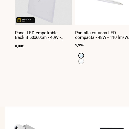
Panel LED empotrable
Pantalla estanca LED
Backlit 60x60cm - 40W -
compacta - 48W - 110 lm/W 
100lm/W - Driver flicker free -
150cm - ENLAZABLE - IP65
Precio
9,99€
Precio
0,00€
UGR19 - IP40 - (Caja x1 und)
de
de
venta
venta
Blanco
frío
Blanco
6500K
neutro
4000K