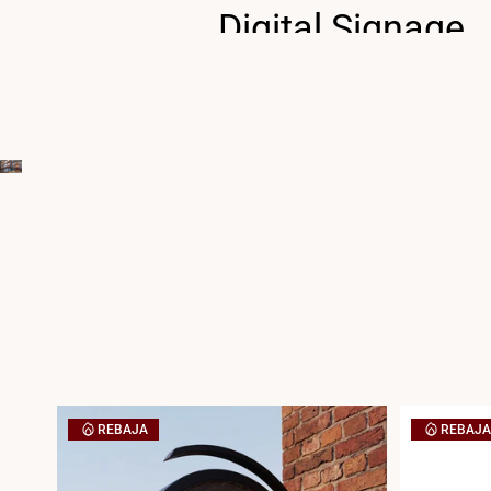
Digital Signage
para tu comerci
Aumenta tu visibilidad y ca
la atención de tus clientes.
COMPRA AHORA
REBAJA
REBAJA