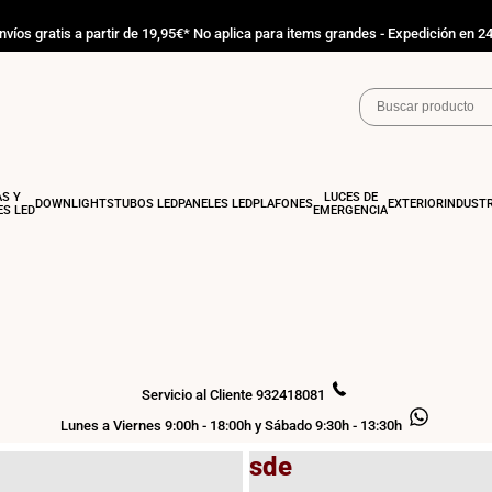
nvíos gratis a partir de 19,95€* No aplica para items grandes - Expedición en 2
AS Y
LUCES DE
DOWNLIGHTS
TUBOS LED
PANELES LED
PLAFONES
EXTERIOR
INDUSTR
S LED
EMERGENCIA
COMPRAR AHORA
Paneles
Servicio al Cliente 932418081
LED
Lunes a Viernes 9:00h - 18:00h y Sábado 9:30h - 13:30h
Desde