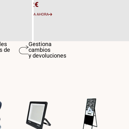
5,12€
COMPRA AHORA
les
Gestiona
s de
cambios
y devoluciones