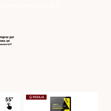
Iluminación LED
para tu comercio
Máxima eficiencia, Impacto
visual y soporte profesional
omprar por
COMPRA AHORA
enes un
negocio?
tu cuenta
 y
precios
ales,
zada y
ntos
s.
REBAJA