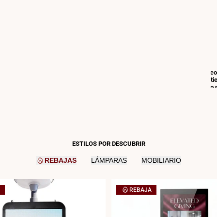
o
pta
¿Quieres c
volumen, ti
proyecto o 
Solicita 
comercial
accede a 
preferenci
ESTILOS POR DESCUBRIR
atención
REBAJAS
LÁMPARAS
MOBILIARIO
personali
lanzamie
exclusivo
REBAJA
ABRIR