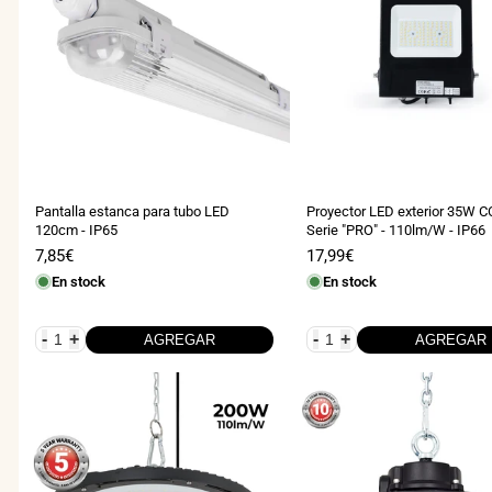
Proyector LED exterior 35W C
Pantalla estanca para tubo LED
Serie "PRO" - 110lm/W - IP66
120cm - IP65
Precio
17,99€
Precio
7,85€
de
de
En stock
En stock
venta
venta
-
+
-
+
AGREGAR
AGREGAR