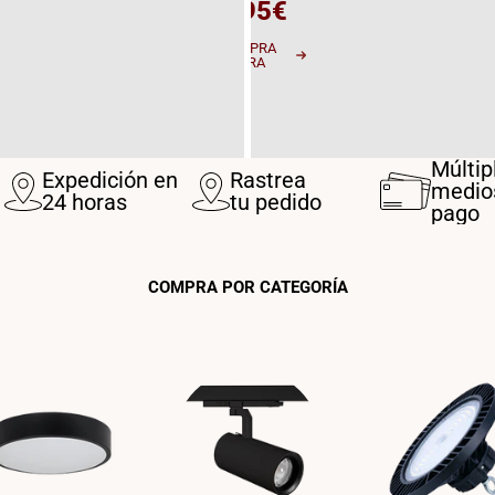
8,95€
COMPRA
AHORA
Múltip
Expedición en
Rastrea
medio
24 horas
tu pedido
pago
COMPRA POR CATEGORÍA