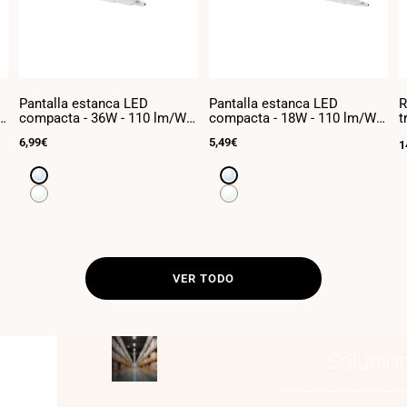
Pantalla estanca LED
Pantalla estanca LED
R
-
compacta - 36W - 110 lm/W -
compacta - 18W - 110 lm/W -
t
120cm - ENLAZABLE - IP65
60cm - ENLAZABLE - IP65
5
Precio
6,99€
Precio
5,49€
P
1
de
de
d
venta
venta
v
Blanco
Blanco
frío
frío
Blanco
Blanco
6500K
6500K
neutro
neutro
4000K
4000K
VER TODO
Solucio
_____________