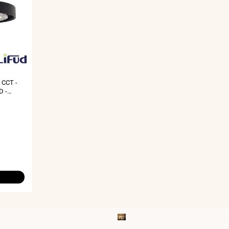
 CCT -
D -
º/70º -