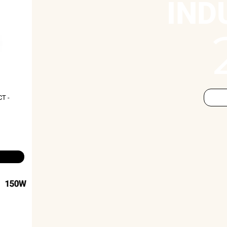
IND
CT -