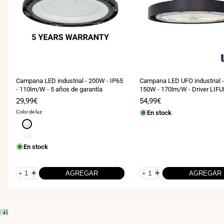
Campana LED industrial - 200W - IP65
Campana LED UFO industrial -
- 110lm/W - 5 años de garantía
150W - 170lm/W - Driver LIFU
Ángulo seleccionable 110º/90
Precio
29,99€
Precio
54,99€
IP65
de
de
Color de luz
En stock
venta
venta
Blanco
frío
Blanco
6500K
neutro
En stock
4000K
-
+
-
+
AGREGAR
AGREGAR