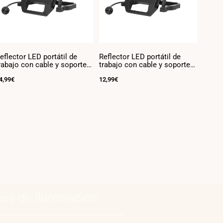
eflector LED portátil de
Reflector LED portátil de
Reflec
rabajo con cable y soporte -
trabajo con cable y soporte -
trabaj
0W - 6500K - IP54
30W - 6500K - IP54
20W -
recio
4,99€
Precio
12,99€
Precio
9,99€
e
de
de
enta
venta
venta
nes de
Iluminación
_______________________