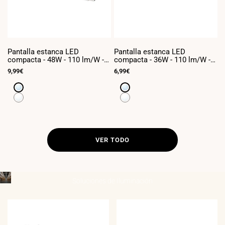
Pantalla estanca LED
Pantalla estanca LED
P
compacta - 48W - 110 lm/W -
compacta - 36W - 110 lm/W -
c
150cm - ENLAZABLE - IP65
120cm - ENLAZABLE - IP65
6
Precio
9,99€
Precio
6,99€
P
5
de
de
d
venta
venta
v
Blanco
Blanco
frío
frío
Blanco
Blanco
6500K
6500K
neutro
neutro
4000K
4000K
VER TODO
Soluciones de
Iluminación
____________________________________
INDUSTRIAL