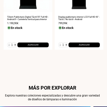
Tótem Publicitario Digital Táctil 55" Full HD -
Display publicitario interior LCD Full HD 43" -
Android 9 - Cartelería Vertical para Interior
Táctil / No táctil - Android
Precio
1.190,90€
Precio
799,99€
de
de
En stock
En stock
venta
venta
-
+
-
+
AGREGAR
AGREGAR
MÁS POR EXPLORAR
Explora nuestras coleciones especializadas y descubre una gran variedad
de diseños de lámparas e iluminación