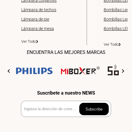
Lámpara colgantes
Bombillas LED 
Lámpara de techos
Bombillas Led 
Lámpara de pie
Bombillas Led d
Lámpara de mesa
Bombillas LED
Ver Todo
Ver Todo
ENCUENTRA LAS MEJORES MARCAS
Suscríbete a nuestro NEWS
Ingresa
Subscribe
la
dirección
de
correo
electrónico