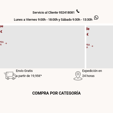
Bombill
os
as
 T8
Servicio al Cliente 932418081
LED E27
Lunes a Viernes 9:00h - 18:00h y Sábado 9:30h - 13:30h
de
Desde
5€
0,62€
PRA
RA
COMPRA
AHORA
Envío Gratis
Expedición en
a partir de 19,95€*
24 horas
COMPRA POR CATEGORÍA