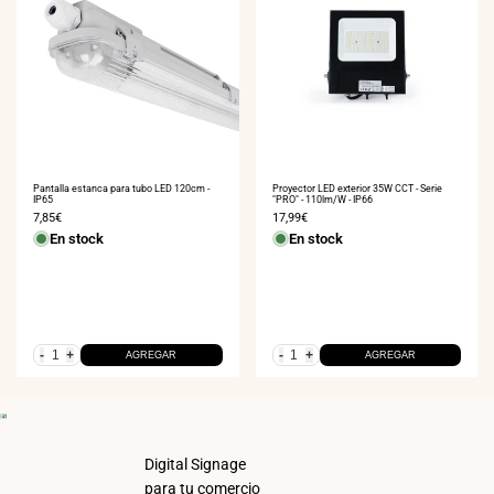
20
%
OFF
COMPRA AHORA
Proyector LED exterior 35W CCT - Serie
Pantalla estanca para tubo LED 120cm -
"PRO" - 110lm/W - IP66
IP65
Precio
17,99€
Precio
7,85€
de
de
En stock
En stock
venta
venta
-
+
-
+
AGREGAR
AGREGAR
Digital Signage
para tu comercio