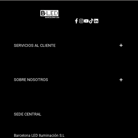
Facebook
Instagram
YouTube
TikTok
LinkedIn
SERVICIOS AL CLIENTE
Pago Seguro
Políticas de Envío
Contacto
SOBRE NOSOTROS
Condiciones de Descuento
Políticas de Cambios y Devoluciones
¿Quiénes somos?
Términos y Condiciones
Para Profesionales
Política de Privacidad
Nuestras Tiendas
SEDE CENTRAL
Barcelona LED Iluminación S.L