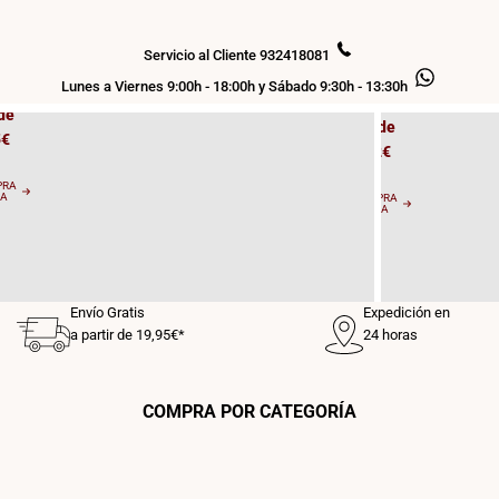
Bombill
os
as
 T8
Servicio al Cliente 932418081
LED E27
Lunes a Viernes 9:00h - 18:00h y Sábado 9:30h - 13:30h
de
Desde
5€
0,62€
PRA
RA
COMPRA
AHORA
Envío Gratis
Expedición en
a partir de 19,95€*
24 horas
COMPRA POR CATEGORÍA