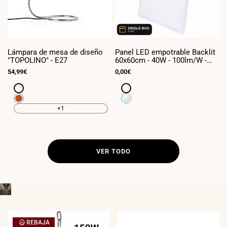
Lámpara de mesa de diseño
Panel LED empotrable Backlit
P
"TOPOLINO" - E27
60x60cm - 40W - 100lm/W -
c
Driver flicker free - UGR19 -
1
Precio
54,99€
Precio
0,00€
P
9
IP40 - (Caja x1 und)
de
de
d
venta
venta
v
Blanco
Blanco
neutro
Rojo
Blanco
4000K
frío
+1
6000K
VER TODO
Soluciones de
Iluminación
____________________________________
INDUSTRIAL
REBAJA