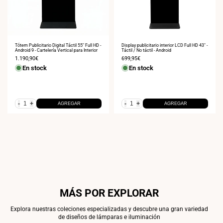
Tótem Publicitario Digital Táctil 55" Full HD -
Display publicitario interior LCD Full HD 43" -
Android 9 - Cartelería Vertical para Interior
Táctil / No táctil - Android
Precio
1.190,90€
Precio
699,95€
de
de
En stock
En stock
venta
venta
-
+
-
+
AGREGAR
AGREGAR
MÁS POR EXPLORAR
Explora nuestras coleciones especializadas y descubre una gran variedad
de diseños de lámparas e iluminación