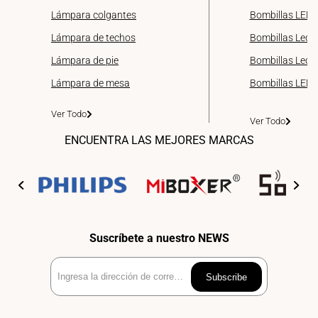
Lámpara colgantes
Bombillas LED 
Lámpara de techos
Bombillas Led 
Lámpara de pie
Bombillas Led d
Lámpara de mesa
Bombillas LED
Ver Todo
Ver Todo
ENCUENTRA LAS MEJORES MARCAS
Suscríbete a nuestro NEWS
Ingresa
Subscribe
la
dirección
de
correo